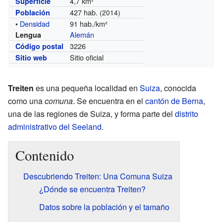
4,7 km²
Superficie
427 hab.
Población
(2014)
•
Densidad
91 hab./km²
Alemán
Lengua
3226
Código postal
Sitio oficial
Sitio web
Treiten
es una pequeña localidad en
Suiza
, conocida
como una
comuna
. Se encuentra en el
cantón de Berna
,
una de las regiones de Suiza, y forma parte del
distrito
administrativo del Seeland
.
Contenido
Descubriendo Treiten: Una Comuna Suiza
¿Dónde se encuentra Treiten?
Datos sobre la población y el tamaño