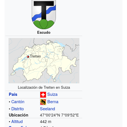
Escudo
Treiten
Localización de Treiten en Suiza
Suiza
País
•
Cantón
Berna
•
Distrito
Seeland
Ubicación
47°00′24″N
7°09′52″E
•
Altitud
442 m