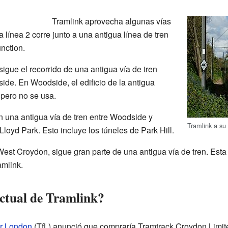
Tramlink aprovecha algunas vías
a línea 2 corre junto a una antigua línea de tren
nction.
 sigue el recorrido de una antigua vía de tren
e. En Woodside, el edificio de la antigua
 pero no se usa.
n una antigua vía de tren entre Woodside y
Tramlink a su
loyd Park. Esto incluye los túneles de Park Hill.
est Croydon, sigue gran parte de una antigua vía de tren. Esta 
amlink.
actual de Tramlink?
or London
(TfL) anunció que compraría Tramtrack Croydon Limit