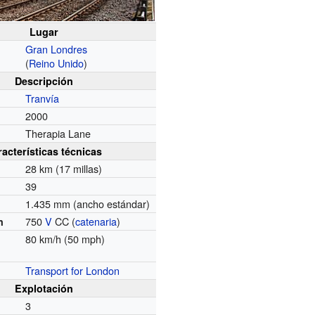
Lugar
Gran Londres
(
Reino Unido
)
Descripción
Tranvía
2000
Therapia Lane
racterísticas técnicas
28 km (17 millas)
39
1.435 mm (ancho estándar)
750
V
CC (
catenaria
)
n
80 km/h (50 mph)
Transport for London
Explotación
3