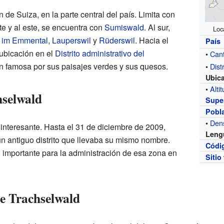
 de Suiza, en la parte central del país. Limita con
te y al este, se encuentra con
Sumiswald
. Al sur,
Loc
 im Emmental
,
Lauperswil
y
Rüderswil
. Hacia el
País
 ubicación en el
Distrito administrativo del
•
Can
ón famosa por sus paisajes verdes y sus quesos.
•
Distr
Ubic
•
Alti
hselwald
Super
Pobl
•
Den
 interesante. Hasta el 31 de diciembre de 2009,
Leng
un antiguo distrito que llevaba su mismo nombre.
Códi
o importante para la administración de esa zona en
Sitio
de Trachselwald