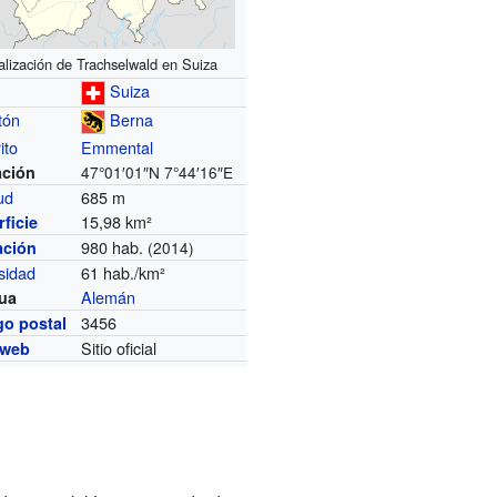
alización de Trachselwald en Suiza
Suiza
tón
Berna
ito
Emmental
ación
47°01′01″N
7°44′16″E
tud
685 m
15,98 km²
ficie
980 hab.
ación
(2014)
sidad
61 hab./km²
Alemán
ua
3456
go postal
Sitio oficial
 web