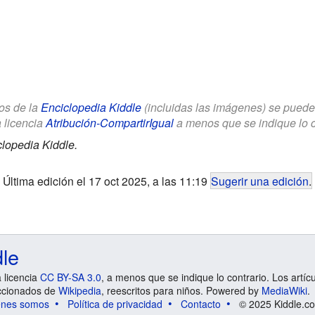
los de la
Enciclopedia Kiddle
(incluidas las imágenes) se puede u
a licencia
Atribución-CompartirIgual
a menos que se indique lo con
lopedia Kiddle.
Última edición el 17 oct 2025, a las 11:19
Sugerir una edición
.
dle
a licencia
CC BY-SA 3.0
, a menos que se indique lo contrario. Los artíc
ccionados de
Wikipedia
, reescritos para niños. Powered by
MediaWiki
.
énes somos
Política de privacidad
Contacto
© 2025 Kiddle.co