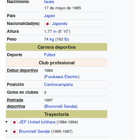
Nacimiento
Iwate
17 de mayo de 1965
País
Japón
Nacionalidad(es)
Japonés
Altura
1,77
m
(5
′
10
″
)
Peso
74
kg
(163
lb
)
Carrera deportiva
Deporte
Fútbol
Club profesional
Debut deportivo
1984
(
Furukawa Electric
)
Posición
Centrocampista
Goles en clubes
3
Retirada
1997
deportiva
(
Brummell Sendai
)
Trayectoria
JEF United Ichihara
(1984-1994)
Brummell Sendai
(1995-1997)