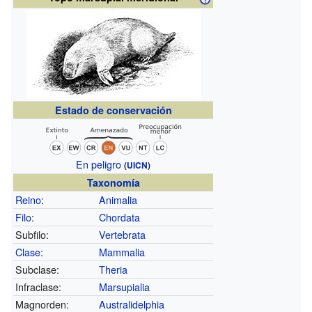
Estado de conservación
En peligro
(
UICN
)
Taxonomía
Reino
:
Animalia
Filo
:
Chordata
Subfilo:
Vertebrata
Clase
:
Mammalia
Subclase:
Theria
Infraclase:
Marsupialia
Magnorden:
Australidelphia