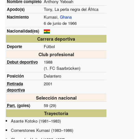
Nombre completo
Anthony Yeboah
Apodo(s)
Tony, La perla negra del África
Nacimiento
Kumasi,
Ghana
6 de junio de 1966
Nacionalidad(es)
Carrera deportiva
Deporte
Fútbol
Club profesional
Debut deportivo
1988
(1. FC Saarbrücken)
Posición
Delantero
Retirada
2001
deportiva
Selección nacional
Part.
(goles)
59 (29)
Trayectoria
Asante Kotoko (1981–1983)
Cornerstones Kumasi (1983–1986)