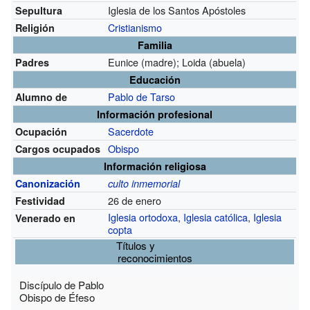
Iglesia de los Santos Apóstoles
Sepultura
Cristianismo
Religión
Familia
Eunice (madre); Loida (abuela)
Padres
Educación
Pablo de Tarso
Alumno de
Información profesional
Sacerdote
Ocupación
Obispo
Cargos ocupados
Información religiosa
Canonización
culto inmemorial
26 de enero
Festividad
Iglesia ortodoxa
,
Iglesia católica
,
Iglesia
Venerado en
copta
Títulos y
reconocimientos
Discípulo de Pablo
Obispo de Éfeso