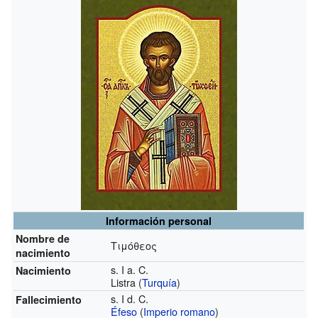
Información personal
Nombre de
Τιμόθεος
nacimiento
s. I a. C.
Nacimiento
Listra (
Turquía
)
s. I d. C.
Fallecimiento
Éfeso
(
Imperio romano
)