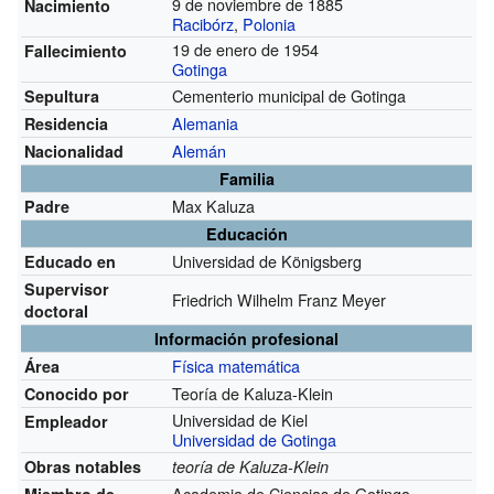
9 de noviembre de 1885
Nacimiento
Racibórz
,
Polonia
19 de enero de 1954
Fallecimiento
Gotinga
Cementerio municipal de Gotinga
Sepultura
Alemania
Residencia
Alemán
Nacionalidad
Familia
Max Kaluza
Padre
Educación
Universidad de Königsberg
Educado en
Supervisor
Friedrich Wilhelm Franz Meyer
doctoral
Información profesional
Física matemática
Área
Teoría de Kaluza-Klein
Conocido por
Universidad de Kiel
Empleador
Universidad de Gotinga
Obras notables
teoría de Kaluza-Klein
Academia de Ciencias de Gotinga
Miembro de