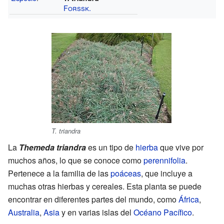
Forssk.
T. triandra
La
Themeda triandra
es un tipo de
hierba
que vive por
muchos años, lo que se conoce como
perennifolia
.
Pertenece a la familia de las
poáceas
, que incluye a
muchas otras hierbas y cereales. Esta planta se puede
encontrar en diferentes partes del mundo, como
África
,
Australia
,
Asia
y en varias islas del
Océano Pacífico
.