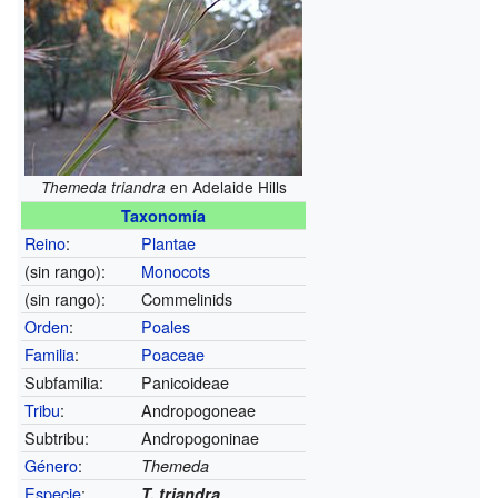
en Adelaide Hills
Themeda triandra
Taxonomía
Reino
:
Plantae
(sin rango):
Monocots
(sin rango):
Commelinids
Orden
:
Poales
Familia
:
Poaceae
Subfamilia:
Panicoideae
Tribu
:
Andropogoneae
Subtribu:
Andropogoninae
Género
:
Themeda
Especie
:
T. triandra