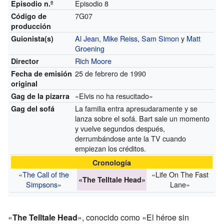
Episodio 8
Episodio n.º
7G07
Código de
producción
Al Jean
,
Mike Reiss
,
Sam Simon
y
Matt
Guionista(s)
Groening
Rich Moore
Director
25 de febrero de 1990
Fecha de emisión
original
«Elvis no ha resucitado»
Gag de la pizarra
La familia entra apresudaramente y se
Gag del sofá
lanza sobre el sofá. Bart sale un momento
y vuelve segundos después,
derrumbándose ante la TV cuando
empiezan los créditos.
Cronología
«
The Call of the
«Life On The Fast
«The Telltale Head»
Simpsons
»
Lane»
«
The Telltale Head
», conocido como «El héroe sin