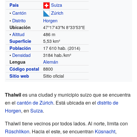
Suiza
País
•
Cantón
Zúrich
•
Distrito
Horgen
Ubicación
47°17′43″N
8°33′53″E
•
Altitud
486 m
5,53 km²
Superficie
17 610 hab.
Población
(2014)
•
Densidad
3184 hab./km²
Alemán
Lengua
8800
Código postal
Sitio oficial
Sitio web
Thalwil
es una ciudad y municipio suizo que se encuentra
en el
cantón de Zúrich
. Está ubicada en el
distrito de
Horgen
, en
Suiza
.
Thalwil tiene vecinos por todos lados. Al norte, limita con
Rüschlikon
. Hacia el este, se encuentran
Küsnacht
,