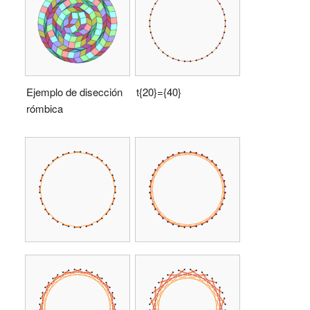
Ejemplo de disección
t{20}={40}
rómbica