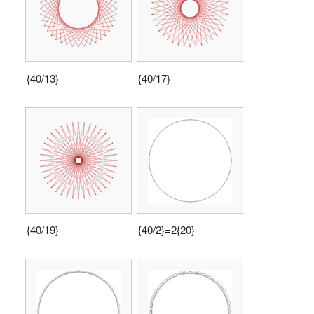
{40/13}
{40/17}
{40/19}
{40/2}=2{20}