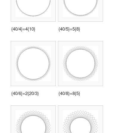
{40/4}=4{10}
{40/5}=5{8}
{40/6}=2{20/3}
{40/8}=8{5}