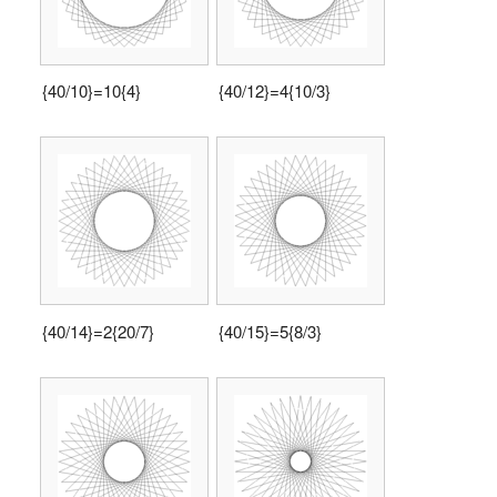
{40/10}=10{4}
{40/12}=4{10/3}
{40/14}=2{20/7}
{40/15}=5{8/3}