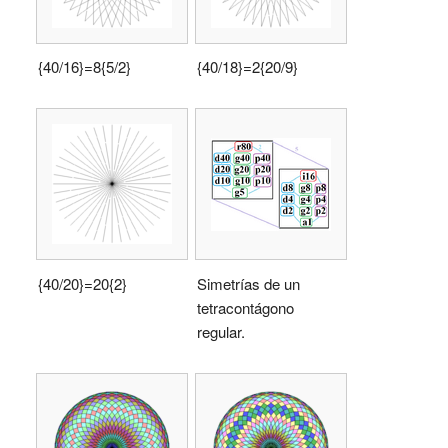
{40/16}=8{5/2}
{40/18}=2{20/9}
{40/20}=20{2}
Simetrías de un
tetracontágono
regular.