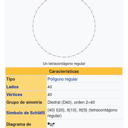
Un tetracontágono regular
Características
Polígono regular
Tipo
40
Lados
40
Vértices
Diedral (D40), orden 2×40
Grupo de simetría
{40} t{20}, tt{10}, ttt{5} (tetracontágono
Símbolo de Schläfli
regular)
Diagrama de