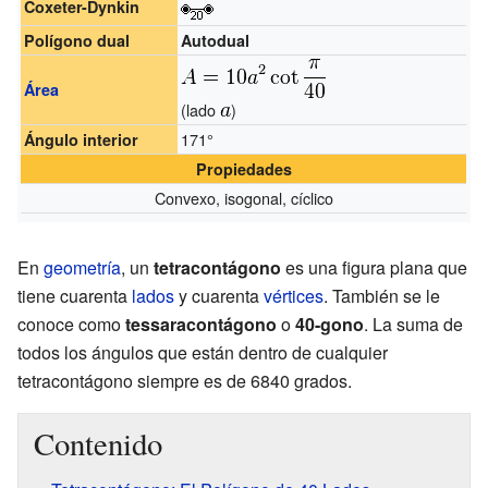
Coxeter-Dynkin
Polígono dual
Autodual
Área
(lado
)
171°
Ángulo interior
Propiedades
Convexo, isogonal, cíclico
En
geometría
, un
tetracontágono
es una figura plana que
tiene cuarenta
lados
y cuarenta
vértices
. También se le
conoce como
tessaracontágono
o
40-gono
. La suma de
todos los ángulos que están dentro de cualquier
tetracontágono siempre es de 6840 grados.
Contenido