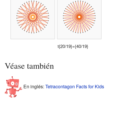
t{20/19}={40/19}
Véase también
En inglés:
Tetracontagon Facts for Kids