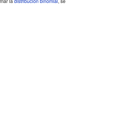
imar la
distribución binomial
, se