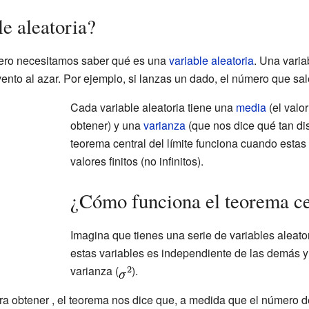
e aleatoria?
mero necesitamos saber qué es una
variable aleatoria
. Una varia
nto al azar. Por ejemplo, si lanzas un dado, el número que sale
Cada variable aleatoria tiene una
media
(el valo
obtener) y una
varianza
(que nos dice qué tan dis
teorema central del límite funciona cuando esta
valores finitos (no infinitos).
¿Cómo funciona el teorema cen
Imagina que tienes una serie de variables aleat
estas variables es independiente de las demás y
varianza (
).
ra obtener
, el teorema nos dice que, a medida que el número de