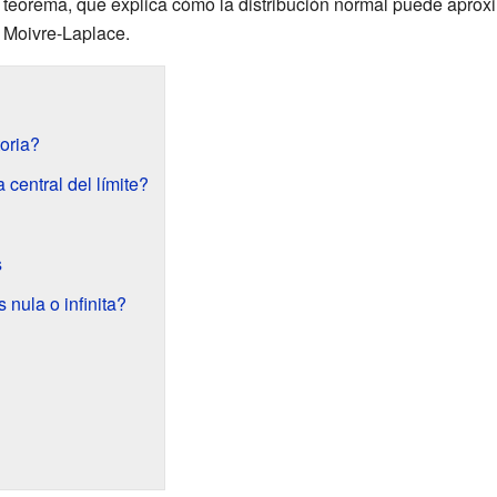
 teorema, que explica cómo la distribución normal puede aprox
 Moivre-Laplace.
oria?
central del límite?
s
 nula o infinita?