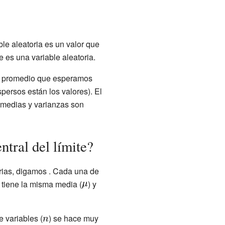
ble aleatoria es un valor que
 es una variable aleatoria.
r promedio que esperamos
persos están los valores). El
s medias y varianzas son
tral del límite?
orias, digamos
. Cada una de
 tiene la misma media (
) y
 variables (
) se hace muy