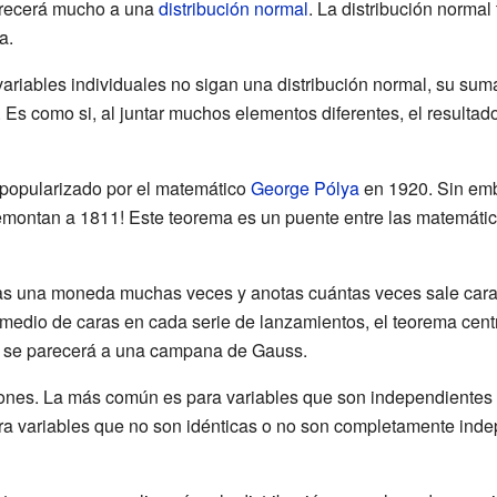
arecerá mucho a una
distribución normal
. La distribución norma
a.
variables individuales no sigan una distribución normal, su sum
 Es como si, al juntar muchos elementos diferentes, el resultado
 popularizado por el matemático
George Pólya
en 1920. Sin emba
montan a 1811! Este teorema es un puente entre las matemática
as una moneda muchas veces y anotas cuántas veces sale cara.
edio de caras en cada serie de lanzamientos, el teorema centra
s se parecerá a una campana de Gauss.
iones. La más común es para variables que son independientes y
ra variables que no son idénticas o no son completamente ind