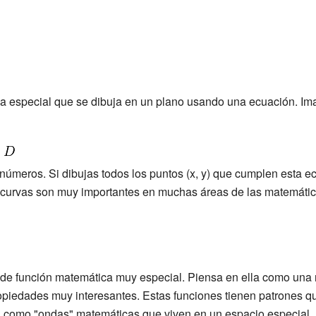
a especial que se dibuja en un plano usando una ecuación. Im
números. Si dibujas todos los puntos (x, y) que cumplen esta e
s curvas son muy importantes en muchas áreas de las matemátic
 de función matemática muy especial. Piensa en ella como una 
ropiedades muy interesantes. Estas funciones tienen patrones q
n como "ondas" matemáticas que viven en un espacio especial.