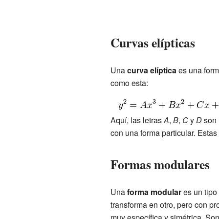
Curvas elípticas
Una
curva elíptica
es una form
como esta:
Aquí, las letras
A
,
B
,
C
y
D
son 
con una forma particular. Esta
Formas modulares
Una
forma modular
es un tipo
transforma en otro, pero con p
muy específica y simétrica. So