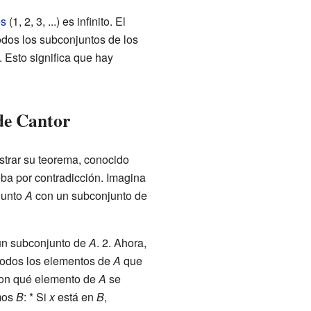
es
(1, 2, 3, ...) es infinito. El
odos los subconjuntos de los
 Esto significa que hay
de Cantor
trar su teorema, conocido
ba por contradicción. Imagina
junto
A
con un subconjunto de
n subconjunto de
A
. 2. Ahora,
todos los elementos de
A
que
¿Con qué elemento de
A
se
imos
B
: * Si
x
está en
B
,