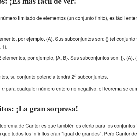
s: ¡Es más fácil de ver!
úmero limitado de elementos (un conjunto finito), es fácil ent
mento, por ejemplo, {A}. Sus subconjuntos son: {} (el conjunto v
 1).
elementos, por ejemplo, {A, B}. Sus subconjuntos son: {}, {A}, {
n
os, su conjunto potencia tendrá 2
subconjuntos.
e
n
para cualquier número entero no negativo, el teorema se cump
itos: ¡La gran sorpresa!
eorema de Cantor es que también es cierto para los conjuntos i
e todos los infinitos eran "igual de grandes". Pero Cantor de