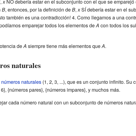
B
,
x
NO debería estar en el subconjunto con el que se emparejó
n
B
, entonces, por la definición de
B
,
x
SÍ debería estar en el su
to también es una contradicción! 4. Como llegamos a una cont
e podíamos emparejar todos los elementos de
A
con todos los s
potencia de
A
siempre tiene más elementos que
A
.
ros naturales
s
números naturales
(1, 2, 3, ...), que es un conjunto infinito. Su
5, 6}, {números pares}, {números impares}, y muchos más.
jar cada número natural con un subconjunto de números natur