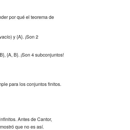
ender por qué el teorema de
acío) y {A}. ¡Son 2
B}, {A, B}. ¡Son 4 subconjuntos!
le para los conjuntos finitos.
nfinitos. Antes de Cantor,
mostró que no es así.