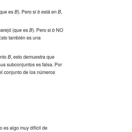
(que es
B
). Pero si
b
está en
B
,
parejó (que es
B
). Pero si
b
NO
Esto también es una
unto
B
, esto demuestra que
us subconjuntos es falsa. Por
el conjunto de los números
o es algo muy difícil de