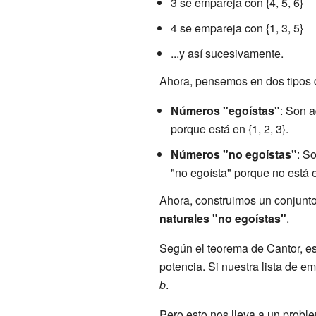
3 se empareja con {4, 5, 6}
4 se empareja con {1, 3, 5}
...y así sucesivamente.
Ahora, pensemos en dos tipos
Números "egoístas"
: Son a
porque está en {1, 2, 3}.
Números "no egoístas"
: S
"no egoísta" porque no está en
Ahora, construimos un conjunt
naturales "no egoístas"
.
Según el teorema de Cantor, e
potencia. Si nuestra lista de e
b
.
Pero esto nos lleva a un probl