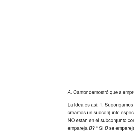
A
. Cantor demostró que siempr
La idea es así: 1. Supongamo
creamos un subconjunto especi
NO están en el subconjunto con
empareja
B
? * Si
B
se emparej