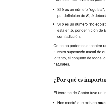
Si
b
es un número "egoísta", 
por definición de
B
, ¡
b
debería
Si
b
es un número "no egoísta
está en
B
, por definición de
contradicción.
Como no podemos encontrar u
nuestra suposición inicial de 
lo tanto, el conjunto de todos
naturales.
¿Por qué es importa
El teorema de Cantor tuvo un 
Nos mostró que existen
much