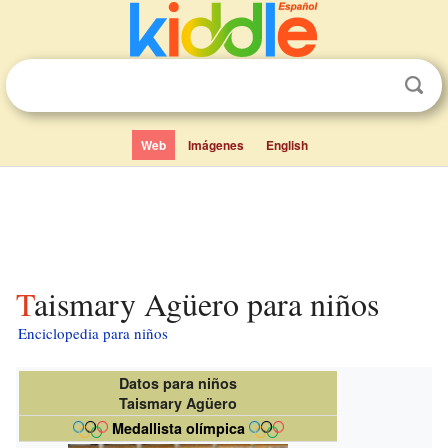
Web
Imágenes
English
Taismary Agüero para niños
Enciclopedia para niños
Datos para niños
Taismary Agüero
Medallista olímpica