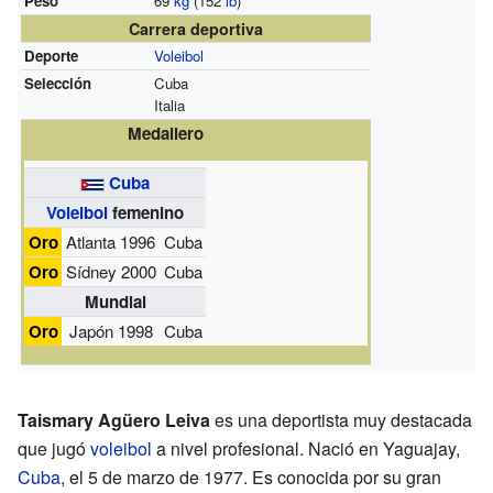
Peso
69
kg
(152
lb
)
Carrera deportiva
Deporte
Voleibol
Selección
Cuba
Italia
Medallero
Cuba
Voleibol
femenino
Oro
Atlanta 1996
Cuba
Oro
Sídney 2000
Cuba
Mundial
Oro
Japón 1998
Cuba
Taismary Agüero Leiva
es una deportista muy destacada
que jugó
voleibol
a nivel profesional. Nació en Yaguajay,
Cuba
, el 5 de marzo de 1977. Es conocida por su gran