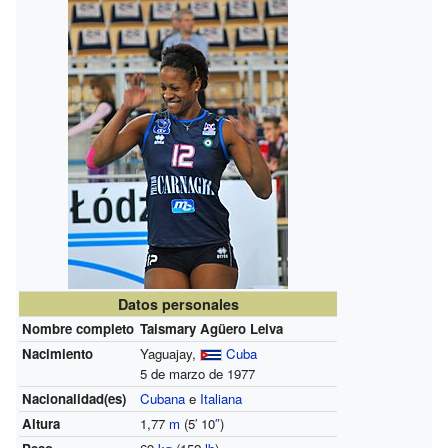
Datos personales
Nombre completo
Taismary Agüero Leiva
Nacimiento
Yaguajay,
Cuba
5 de marzo de 1977
Nacionalidad(es)
Cubana
e
Italiana
Altura
1,77
m
(5
′
10
″
)