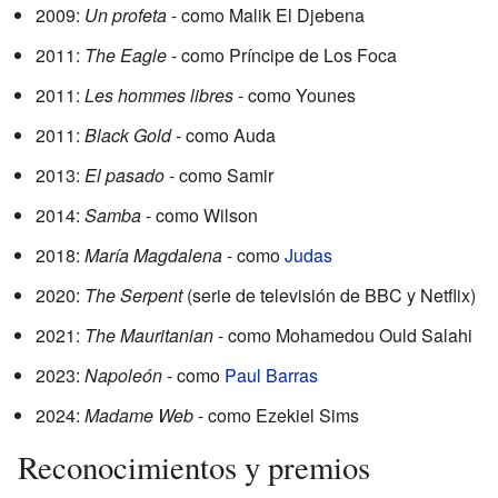
2009:
Un profeta
- como Malik El Djebena
2011:
The Eagle
- como Príncipe de Los Foca
2011:
Les hommes libres
- como Younes
2011:
Black Gold
- como Auda
2013:
El pasado
- como Samir
2014:
Samba
- como Wilson
2018:
María Magdalena
- como
Judas
2020:
The Serpent
(serie de televisión de BBC y Netflix)
2021:
The Mauritanian
- como Mohamedou Ould Salahi
2023:
Napoleón
- como
Paul Barras
2024:
Madame Web
- como Ezekiel Sims
Reconocimientos y premios