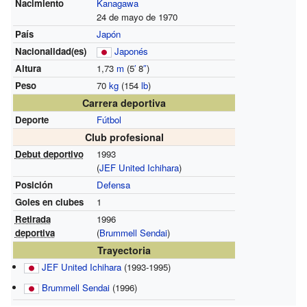
Nacimiento
Kanagawa
24 de mayo de 1970
País
Japón
Nacionalidad(es)
Japonés
Altura
1,73
m
(5
′
8
″
)
Peso
70
kg
(154
lb
)
Carrera deportiva
Deporte
Fútbol
Club profesional
Debut deportivo
1993
(
JEF United Ichihara
)
Posición
Defensa
Goles en clubes
1
Retirada
1996
deportiva
(
Brummell Sendai
)
Trayectoria
JEF United Ichihara
(1993-1995)
Brummell Sendai
(1996)