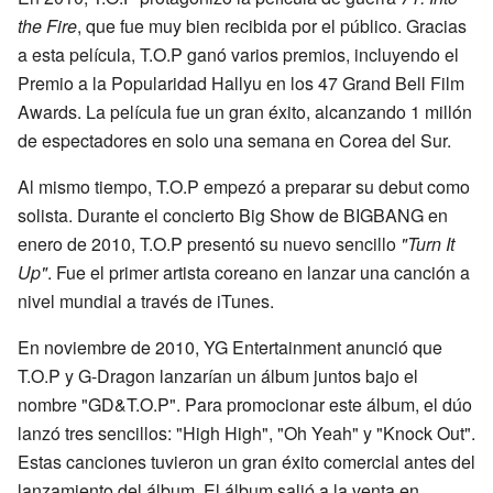
the Fire
, que fue muy bien recibida por el público. Gracias
a esta película, T.O.P ganó varios premios, incluyendo el
Premio a la Popularidad Hallyu en los 47 Grand Bell Film
Awards. La película fue un gran éxito, alcanzando 1 millón
de espectadores en solo una semana en Corea del Sur.
Al mismo tiempo, T.O.P empezó a preparar su debut como
solista. Durante el concierto Big Show de BIGBANG en
enero de 2010, T.O.P presentó su nuevo sencillo
"Turn It
Up"
. Fue el primer artista coreano en lanzar una canción a
nivel mundial a través de iTunes.
En noviembre de 2010, YG Entertainment anunció que
T.O.P y G-Dragon lanzarían un álbum juntos bajo el
nombre "GD&T.O.P". Para promocionar este álbum, el dúo
lanzó tres sencillos: "High High", "Oh Yeah" y "Knock Out".
Estas canciones tuvieron un gran éxito comercial antes del
lanzamiento del álbum. El álbum salió a la venta en