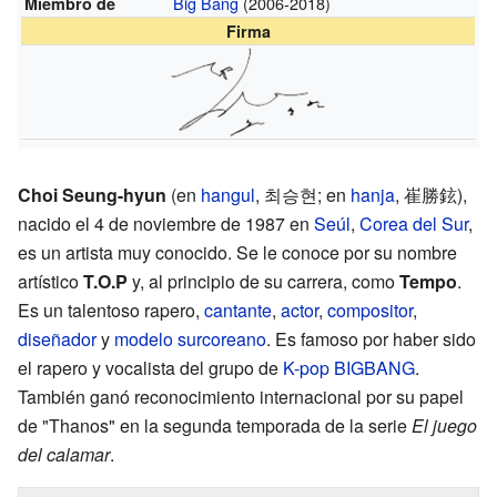
Big Bang
(2006-2018)
Miembro de
Firma
Choi Seung-hyun
(en
hangul
,
최승현
; en
hanja
,
崔勝鉉
),
nacido el 4 de noviembre de 1987 en
Seúl
,
Corea del Sur
,
es un artista muy conocido. Se le conoce por su nombre
artístico
T.O.P
y, al principio de su carrera, como
Tempo
.
Es un talentoso rapero,
cantante
,
actor
,
compositor
,
diseñador
y
modelo
surcoreano
. Es famoso por haber sido
el rapero y vocalista del grupo de
K-pop
BIGBANG
.
También ganó reconocimiento internacional por su papel
de "Thanos" en la segunda temporada de la serie
El juego
del calamar
.