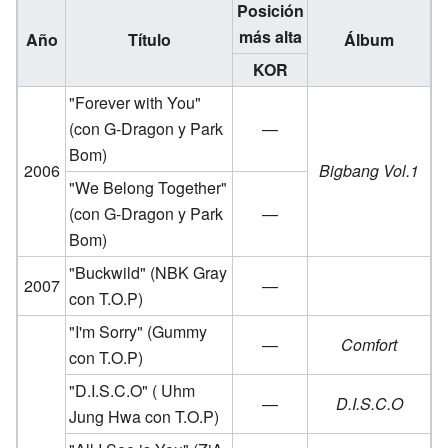
Posición
más alta
Año
Título
Álbum
KOR
"Forever with You"
(con G-Dragon y Park
—
Bom)
2006
Bigbang Vol.1
"We Belong Together"
(con G-Dragon y Park
—
Bom)
"Buckwild"
(NBK Gray
2007
—
con T.O.P)
"I'm Sorry"
(Gummy
—
Comfort
con T.O.P)
"D.I.S.C.O"
( Uhm
—
D.I.S.C.O
Jung Hwa con T.O.P)