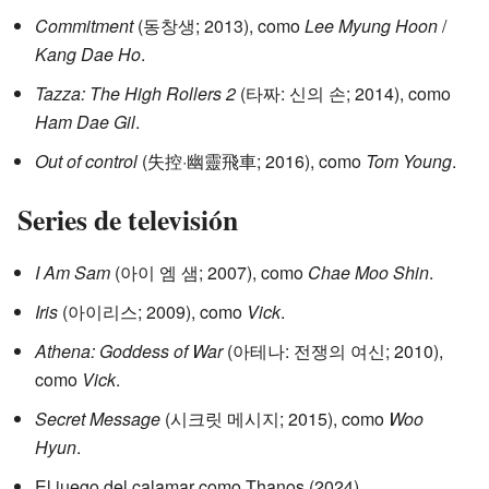
Commitment
(동창생; 2013), como
Lee Myung Hoon
/
Kang Dae Ho
.
Tazza: The High Rollers 2
(타짜: 신의 손; 2014), como
Ham Dae Gil
.
Out of control
(失控·幽靈飛車; 2016), como
Tom Young
.
Series de televisión
I Am Sam
(아이 엠 샘; 2007), como
Chae Moo Shin
.
Iris
(아이리스; 2009), como
Vick
.
Athena: Goddess of War
(아테나: 전쟁의 여신; 2010),
como
Vick
.
Secret Message
(시크릿 메시지; 2015), como
Woo
Hyun
.
El juego del calamar como Thanos (2024)