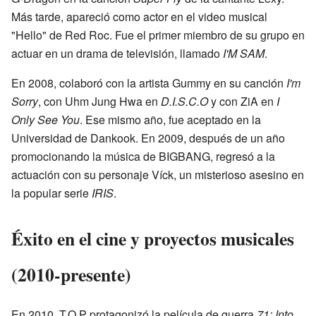
Más tarde, apareció como actor en el video musical
"Hello" de Red Roc. Fue el primer miembro de su grupo en
actuar en un drama de televisión, llamado
I'M SAM
.
En 2008, colaboró con la artista Gummy en su canción
I'm
Sorry
, con Uhm Jung Hwa en
D.I.S.C.O
y con ZiA en
I
Only See You
. Ese mismo año, fue aceptado en la
Universidad de Dankook. En 2009, después de un año
promocionando la música de BIGBANG, regresó a la
actuación con su personaje Víck, un misterioso asesino en
la popular serie
IRIS
.
Éxito en el cine y proyectos musicales
(2010-presente)
En 2010, T.O.P protagonizó la película de guerra
71: Into