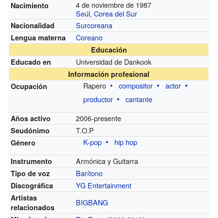
4 de noviembre de 1987
Nacimiento
Seúl
,
Corea del Sur
Surcoreana
Nacionalidad
Coreano
Lengua materna
Educación
Universidad de Dankook
Educado en
Información profesional
Rapero
compositor
actor
Ocupación
productor
cantante
2006-presente
Años activo
T.O.P
Seudónimo
K-pop
hip hop
Género
Armónica y Guitarra
Instrumento
Barítono
Tipo de voz
YG Entertainment
Discográfica
Artistas
BIGBANG
relacionados