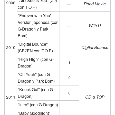
"All I See is You"
(ZiA
2008
—
Road Movie
con T.O.P)
"Forever with You"
Versión japonesa
(con
—
With U
G-Dragon y Park
Bom)
"Digital Bounce"
2010
—
Digital Bounce
(SE7EN con T.O.P)
"High High"
(con G-
1
Dragon)
"Oh Yeah"
(con G-
2
Dragon y Park Bom)
"Knock Out"
(con G-
3
Dragon)
2011
GD & TOP
"Intro"
(con G-Dragon)
"Baby Goodnight"