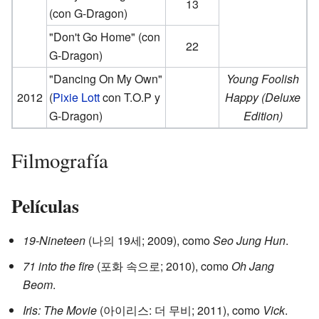
13
(con G-Dragon)
"Don't Go Home"
(con
22
G-Dragon)
"Dancing On My Own"
Young Foolish
2012
(
Pixie Lott
con T.O.P y
Happy (Deluxe
G-Dragon)
Edition)
Filmografía
Películas
19-Nineteen
(나의 19세; 2009), como
Seo Jung Hun
.
71 into the fire
(포화 속으로; 2010), como
Oh Jang
Beom
.
Iris: The Movie
(아이리스: 더 무비; 2011), como
Vick
.