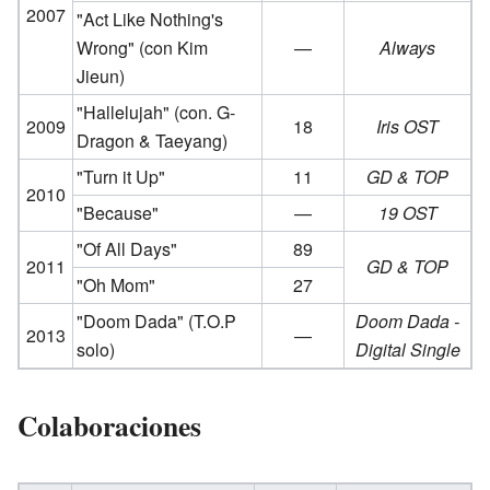
2007
"Act Like Nothing's
Wrong"
(con Kim
—
Always
Jieun)
"Hallelujah"
(con. G-
2009
18
Iris OST
Dragon & Taeyang)
"Turn it Up"
11
GD & TOP
2010
"Because"
—
19 OST
"Of All Days"
89
2011
GD & TOP
"Oh Mom"
27
"Doom Dada"
(T.O.P
Doom Dada -
2013
—
solo)
Digital Single
Colaboraciones