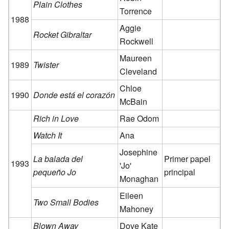
Plain Clothes
Torrence
1988
Aggie
Rocket Gibraltar
Rockwell
Maureen
1989
Twister
Cleveland
Chloe
1990
Donde está el corazón
McBain
Rich in Love
Rae Odom
Watch It
Ana
Josephine
La balada del
Primer papel
1993
'Jo'
pequeño Jo
principal
Monaghan
Eileen
Two Small Bodies
Mahoney
Blown Away
Dove Kate