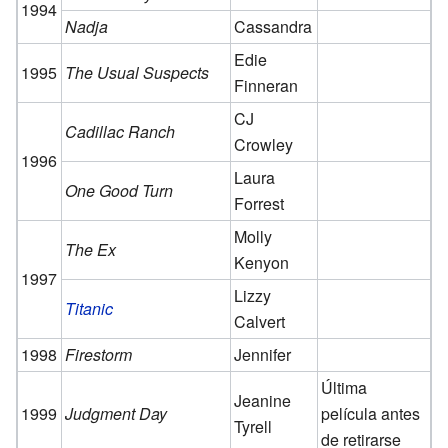
1994
Nadja
Cassandra
Edie
1995
The Usual Suspects
Finneran
CJ
Cadillac Ranch
Crowley
1996
Laura
One Good Turn
Forrest
Molly
The Ex
Kenyon
1997
Lizzy
Titanic
Calvert
1998
Firestorm
Jennifer
Última
Jeanine
1999
Judgment Day
película antes
Tyrell
de retirarse