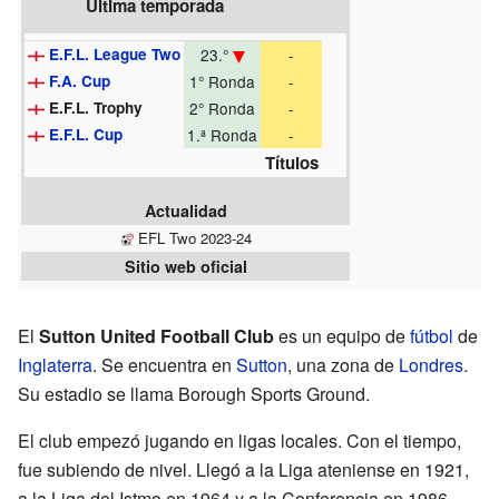
Última temporada
E.F.L. League Two
23.°
-
F.A. Cup
1° Ronda
-
E.F.L. Trophy
2° Ronda
-
E.F.L. Cup
1.ª Ronda
-
Títulos
Actualidad
EFL Two 2023-24
Sitio web oficial
El
Sutton United Football Club
es un equipo de
fútbol
de
Inglaterra
. Se encuentra en
Sutton
, una zona de
Londres
.
Su estadio se llama Borough Sports Ground.
El club empezó jugando en ligas locales. Con el tiempo,
fue subiendo de nivel. Llegó a la Liga ateniense en 1921,
a la Liga del Istmo en 1964 y a la Conferencia en 1986.