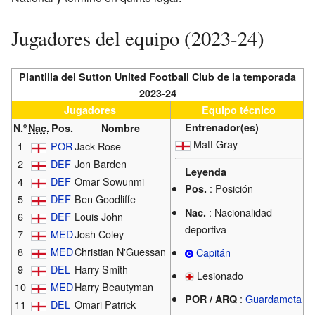
Jugadores del equipo (2023-24)
Plantilla del Sutton United Football Club de la temporada
2023-24
Jugadores
Equipo técnico
Entrenador(es)
N.º
Nac.
Pos.
Nombre
Matt Gray
1
POR
Jack Rose
2
DEF
Jon Barden
Leyenda
4
DEF
Omar Sowunmi
: Posición
Pos.
5
DEF
Ben Goodliffe
: Nacionalidad
Nac.
6
DEF
Louis John
deportiva
7
MED
Josh Coley
8
MED
Christian N'Guessan
Capitán
9
DEL
Harry Smith
Lesionado
10
MED
Harry Beautyman
:
Guardameta
POR / ARQ
11
DEL
Omari Patrick