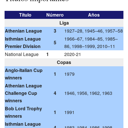
Título
Número
Años
Liga
Athenian League
3
1927–28, 1945–46, 1957–58
Isthmian League
1966–67, 1984–85, 1985–
5
Premier Division
86, 1998–1999, 2010–11
National League
1
2020-21
Copas
Anglo-Italian Cup
1
1979
winners
Athenian League
Challenge Cup
4
1946, 1956, 1962, 1963
winners
Bob Lord Trophy
1
1991
winners
Isthmian League
4
1983, 1984, 1986, 1998