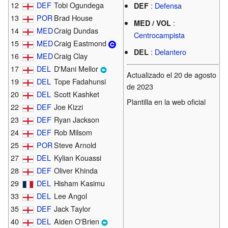
12
DEF
Tobi Ogundega
:
Defensa
DEF
13
POR
Brad House
:
MED / VOL
14
MED
Craig Dundas
Centrocampista
15
MED
Craig Eastmond
:
Delantero
DEL
16
MED
Craig Clay
17
DEL
D'Mani Mellor
Actualizado el 20 de agosto
19
DEL
Tope Fadahunsi
de 2023
20
DEL
Scott Kashket
Plantilla en la web oficial
22
DEF
Joe Kizzi
23
DEF
Ryan Jackson
24
DEF
Rob Milsom
25
POR
Steve Arnold
27
DEL
Kylian Kouassi
28
DEF
Oliver Khinda
29
DEL
Hisham Kasimu
33
DEL
Lee Angol
35
DEF
Jack Taylor
40
DEL
Aiden O'Brien