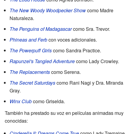
The New Woody Woodpecker Show
como Madre
Naturaleza.
The Penguins of Madagascar
como Sra. Trevor.
Phineas and Ferb
con voces adicionales.
The Powerpuff Girls
como Sandra Practice.
Rapunzel's Tangled Adventure
como Lady Crowley.
The Replacements
como Serena.
The Secret Saturdays
como Rani Nagi y Dra. Miranda
Gray.
Winx Club
como Griselda.
También ha prestado su voz en películas animadas muy
conocidas:
Cinderella II: Dreams Come True
como Lady Tremaine.