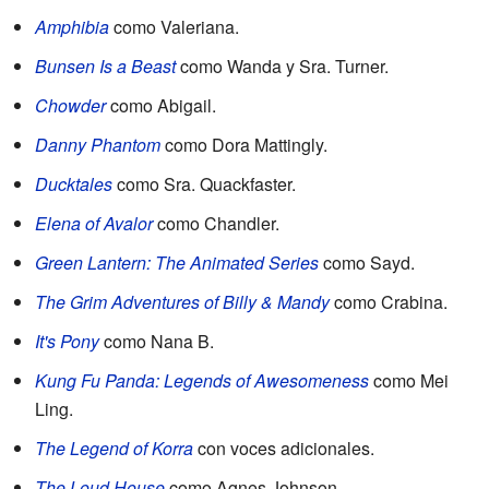
Amphibia
como Valeriana.
Bunsen Is a Beast
como Wanda y Sra. Turner.
Chowder
como Abigail.
Danny Phantom
como Dora Mattingly.
Ducktales
como Sra. Quackfaster.
Elena of Avalor
como Chandler.
Green Lantern: The Animated Series
como Sayd.
The Grim Adventures of Billy & Mandy
como Crabina.
It's Pony
como Nana B.
Kung Fu Panda: Legends of Awesomeness
como Mei
Ling.
The Legend of Korra
con voces adicionales.
The Loud House
como Agnes Johnson.