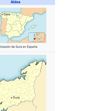
Aldea
Sura
lización de Sura en España
Sura