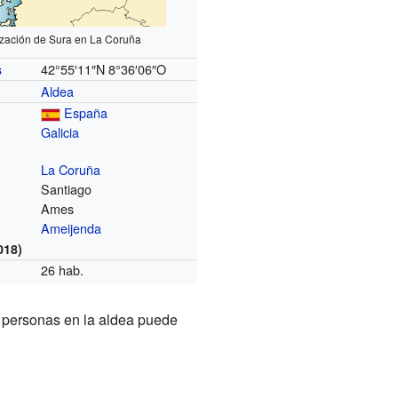
ización de Sura en La Coruña
42°55′11″N
8°36′06″O
s
Aldea
España
Galicia
La Coruña
Santiago
Ames
Ameijenda
018)
26 hab.
e personas en la aldea puede