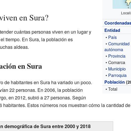
Local
viven en Sura?
Coordenada
Entidad
ender cuántas personas viven en un lugar y
•
País
l tiempo. En Sura, la población es
•
Comunidad
uchas aldeas.
autónoma
•
Provincia
• Comarca
ación en Sura
•
Municipio
•
Parroquia
ro de habitantes en Sura ha variado un poco.
Población
(2
• Total
ivían 22 personas. En 2006, la población
rgo, en 2012, subió a 27 personas. Según
26 habitantes. Estos números nos muestran cómo la cantidad d
ón demográfica de Sura entre 2000 y 2018