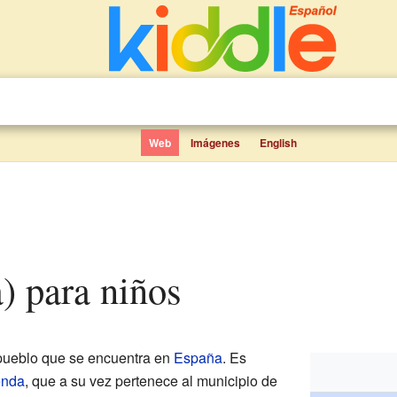
Web
Imágenes
English
a) para niños
pueblo que se encuentra en
España
. Es
enda
, que a su vez pertenece al municipio de