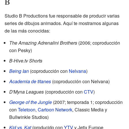
B
Studio B Productions fue responsable de producir varias
series de dibujos animados. Aquí te mostramos algunas
de las más conocidas:
The Amazing Adrenalini Brothers
(2006; coproducción
con Pesky)
B-Hive.tv Shorts
Being Ian
(coproducción con
Nelvana
)
Academia de titanes
(coproducción con Nelvana)
D'Myna Leagues
(coproducción con
CTV
)
George of the Jungle
(2007; temporada 1; coproducción
con
Teletoon
,
Cartoon Network
, Classic Media y
Bullwinkle Studios)
Kid vs. Kat
(producido con
YTV
y Jetix Europe