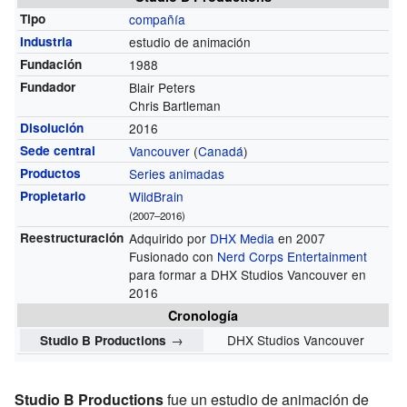
Tipo
compañía
Industria
estudio de animación
Fundación
1988
Fundador
Blair Peters
Chris Bartleman
Disolución
2016
Sede central
Vancouver
(
Canadá
)
Productos
Series animadas
Propietario
WildBrain
(2007–2016)
Reestructuración
Adquirido por
DHX Media
en 2007
Fusionado con
Nerd Corps Entertainment
para formar a DHX Studios Vancouver en
2016
Cronología
→
DHX Studios Vancouver
Studio B Productions
Studio B Productions
fue un estudio de animación de