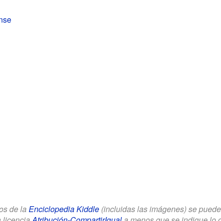
nse
los de la
Enciclopedia Kiddle
(incluidas las imágenes) se puede u
a licencia
Atribución-CompartirIgual
a menos que se indique lo con