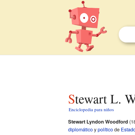
Stewart L. 
Enciclopedia para niños
Stewart Lyndon Woodford
(18
diplomático
y
político
de
Estad