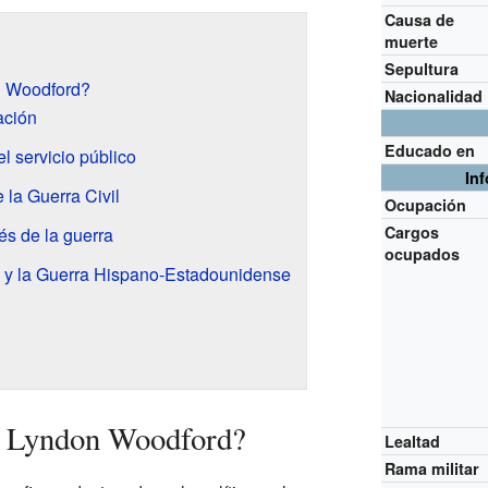
Causa de
muerte
Sepultura
n Woodford?
Nacionalidad
ación
Educado en
 el servicio público
In
e la Guerra Civil
Ocupación
Cargos
és de la guerra
ocupados
y la Guerra Hispano-Estadounidense
t Lyndon Woodford?
Lealtad
Rama militar