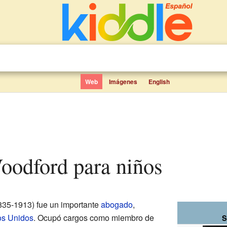
Web
Imágenes
English
Woodford para niños
35-1913) fue un importante
abogado
,
os Unidos
. Ocupó cargos como miembro de
S