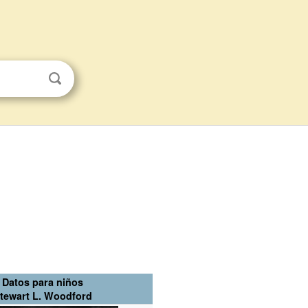
Datos para niños
tewart L. Woodford