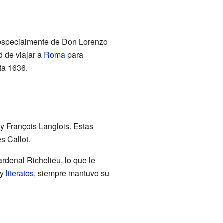
 especialmente de Don Lorenzo
d de viajar a
Roma
para
ta 1636.
 y François Langlois. Estas
s Callot.
rdenal Richelieu, lo que le
y
literatos
, siempre mantuvo su