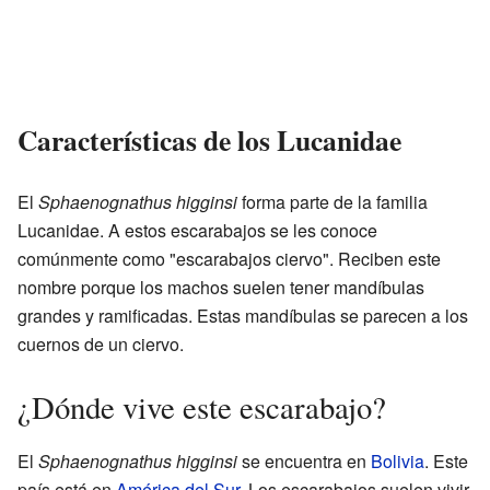
Características de los Lucanidae
El
Sphaenognathus higginsi
forma parte de la familia
Lucanidae. A estos escarabajos se les conoce
comúnmente como "escarabajos ciervo". Reciben este
nombre porque los machos suelen tener mandíbulas
grandes y ramificadas. Estas mandíbulas se parecen a los
cuernos de un ciervo.
¿Dónde vive este escarabajo?
El
Sphaenognathus higginsi
se encuentra en
Bolivia
. Este
país está en
América del Sur
. Los escarabajos suelen vivir