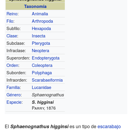
Taxonomía
Reino
:
Animalia
Filo
:
Arthropoda
Subfilo:
Hexapoda
Clase
:
Insecta
Subclase:
Pterygota
Infraclase:
Neoptera
Superorden:
Endopterygota
Orden
:
Coleoptera
Suborden:
Polyphaga
Infraorden:
Scarabaeiformia
Familia
:
Lucanidae
Género
:
Sphaenognathus
Especie
:
S. higginsi
Parry, 1876
El
Sphaenognathus higginsi
es un tipo de
escarabajo