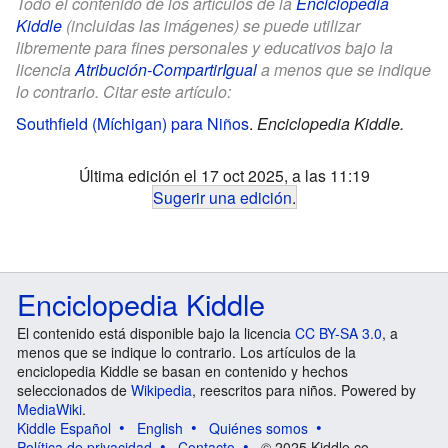
Todo el contenido de los artículos de la
Enciclopedia
Kiddle
(incluidas las imágenes) se puede utilizar
libremente para fines personales y educativos bajo la
licencia
Atribución-CompartirIgual
a menos que se indique
lo contrario. Citar este artículo:
Southfield (Míchigan) para Niños
.
Enciclopedia Kiddle.
Última edición el 17 oct 2025, a las 11:19
Sugerir una edición
.
Enciclopedia Kiddle
El contenido está disponible bajo la licencia
CC BY-SA 3.0
, a
menos que se indique lo contrario. Los artículos de la
enciclopedia Kiddle se basan en contenido y hechos
seleccionados de
Wikipedia
, reescritos para niños. Powered by
MediaWiki
.
Kiddle Español
English
Quiénes somos
Política de privacidad
Contacto
© 2025 Kiddle.co