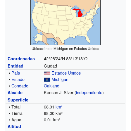
Ubicación de Míchigan en Estados Unidos
42°28′24″N
83°13′18″O
Coordenadas
Ciudad
Entidad
•
País
Estados Unidos
•
Estado
Míchigan
•
Condado
Oakland
Kenson J. Siver (
independiente
)
Alcalde
Superficie
• Total
68,01
km²
• Tierra
68,00 km²
• Agua
0,01 km²
Altitud