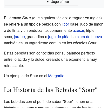
Jugo cítrico
El término
Sour
(que significa "ácido" o "agrio" en inglés)
se refiere a un tipo de bebida con
licor
base, jugo de limón
o de lima y un endulzante, comúnmente
azúcar
, triple
seco,
jarabe
, granadina o
jugo de piña
. La
clara de huevo
también es un ingrediente común en los cócteles Sour.
Estas bebidas son conocidas por su balance perfecto
entre lo ácido y lo dulce, creando una experiencia muy
refrescante.
Un ejemplo de Sour es el
Margarita
.
La Historia de las Bebidas "Sour"
Las bebidas con el perfil de sabor "Sour" tienen una
historia muy larga y son consideradas una de las familias