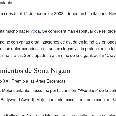
ntante.
 desde el 15 de febrero de 2002. Tienen un hijo llamado Neva
usta mucho hacer
Yoga
. Se considera más espiritual que religios
nte con varias organizaciones de ayuda en la India y en otro
rsas enfermedades, a personas ciegas y a la protección de la
res naturales. Sonu apadrina a un niño de la organización "Cray
imientos de Sonu Nigam
lo XXI, Premio a las Artes Escénicas.
. Mejor cantante masculino por la canción
"Ninindale"
de la pel
Bollywood Award). Mejor cantante masculino por la canción
"M
ean Bollywood Awards. Mejor cantante masculino por la canció