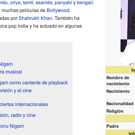
urdu
,
oriya
,
tamil
,
asamés
,
panyabí
y
bengalí
.
a muchas películas de
Bollywood
,
zadas por
Shahrukh Khan
. También ha
ica pop india y ha actuado en algunas
 Nigam
I
era musical
Nombre de
gam como cantante de playback
nacimiento
visión y el cine
Nacimiento
Nacionalidad
iertos internacionales
Religión
sión, radio y cine
 Sonu Nigam
Padre
In