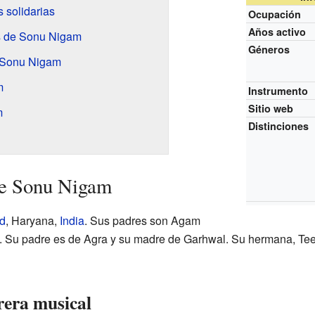
 solidarias
Ocupación
Años activo
s de Sonu Nigam
Géneros
 Sonu Nigam
m
Instrumento
Sitio web
m
Distinciones
de Sonu Nigam
d
, Haryana,
India
. Sus padres son Agam
Su padre es de Agra y su madre de Garhwal. Su hermana, Te
rrera musical