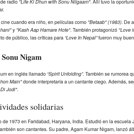
 de radio
"Life Ki Dhun with Sonu Niigaam"
. Allí tuvo la oportu
r.
 cine cuando era niño, en películas como
"Betaab" (1983)
. De 
hani"
y
"Kash Aap Hamare Hote"
. También protagonizó
"Love i
to de público, las críticas para
“Love In Nepal”
fueron muy buen
e Sonu Nigam
bum en inglés llamado
“Spirit Unfolding”
. También se rumorea qu
hon Main"
donde interpretaría a un cantante ciego. Además, se
Di Jodi"
.
ividades solidarias
o de 1973 en Faridabad, Haryana, India. Estudió en la escuela J
también son cantantes. Su padre, Agam Kumar Nigam, lanzó á