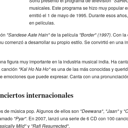
Sonu presentó el programa de televisión
"SaRe
musicales. Este programa se hizo muy popular en 
emitió el 1 de mayo de 1995. Durante esos años, 
en películas.
ión
"Sandese Aate Hain"
de la película
"Border" (1997)
. Con la
nu comenzó a desarrollar su propio estilo. Se convirtió en una 
una figura muy importante en la industria musical india. Ha can
a canción
"Kal Ho Na Ho"
es una de las más conocidas y querid
d de emociones que puede expresar. Canta con una pronunciación
nciertos internacionales
s de música pop. Algunos de ellos son
"Deewana"
,
"Jaan"
y
"C
llamado
"Pyar"
. En 2007, lanzó una serie de 6 CD con 100 canc
ssically Mild"
y
"Rafi Resurrected"
.