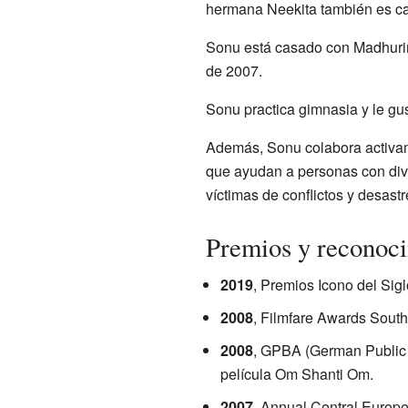
hermana Neekita también es ca
Sonu está casado con Madhurima
de 2007.
Sonu practica gimnasia y le g
Además, Sonu colabora activame
que ayudan a personas con dive
víctimas de conflictos y desast
Premios y reconoc
2019
, Premios Icono del Sig
2008
, Filmfare Awards South
2008
, GPBA (German Public 
película Om Shanti Om.
2007
, Annual Central Europ