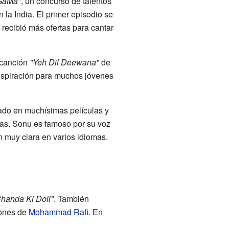
GaMa"
, un concurso de talentos
la India. El primer episodio se
recibió más ofertas para cantar
 canción
"Yeh Dil Deewana"
de
inspiración para muchos jóvenes
tado en muchísimas películas y
as. Sonu es famoso por su voz
 muy clara en varios idiomas.
handa Ki Doli"
. También
iones de
Mohammad Rafi
. En