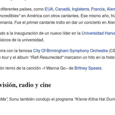
diferentes países, como
EUA
,
Canadá
,
Inglaterra
,
Francia
,
Ale
ncredibles"
en América con otros cantantes. Ese mismo año, hizo
ania. Fue el primer cantante indio en dar un concierto en Ale
do a la inauguración de un nuevo líder en la
Universidad Harv
sicos de la universidad.
erra con la famosa
City Of Birmingham Symphony Orchestra
(CB
 tour y el álbum
"Rafi Resurrected"
marcaron un hito en la histo
ión remix de la canción «I Wanna Go» de
Britney Spears
.
visión, radio y cine
Ma”,
Sonu también condujo el programa
"Kisme Kitna Hai Dum