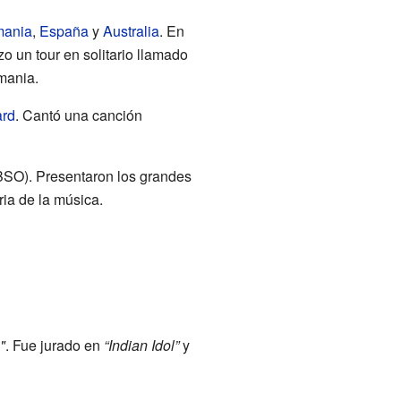
mania
,
España
y
Australia
. En
 un tour en solitario llamado
mania.
ard
. Cantó una canción
SO). Presentaron los grandes
ria de la música.
"
. Fue jurado en
“Indian Idol”
y