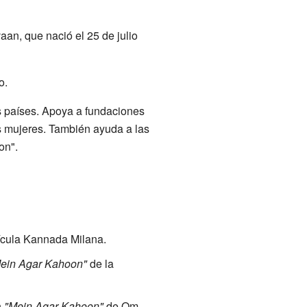
an, que nació el 25 de julio
o.
s países. Apoya a fundaciones
s mujeres. También ayuda a las
on".
ícula Kannada Milana.
ein Agar Kahoon"
de la
n
"Mein Agar Kahoon"
de Om