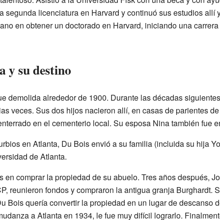
a segunda licenciatura en Harvard y continuó sus estudios allí 
icano en obtener un doctorado en Harvard, iniciando una carrer
a y su destino
ue demolida alrededor de 1900. Durante las décadas siguientes
rias veces. Sus dos hijos nacieron allí, en casas de parientes d
enterrado en el cementerio local. Su esposa Nina también fue en
bios en Atlanta, Du Bois envió a su familia (incluida su hija Y
versidad de Atlanta.
s en comprar la propiedad de su abuelo. Tres años después, Joel
P, reunieron fondos y compraron la antigua granja Burghardt. S
 Bois quería convertir la propiedad en un lugar de descanso 
danza a Atlanta en 1934, le fue muy difícil lograrlo. Finalmen