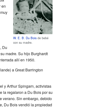
y en
a muy
W. E. B. Du Bois
de bebé
con su madre.
, Du
e su madre. Su hijo Burghardt
terrada allí en 1950.
olande) a Great Barrington
 y Arthur Spingarn, activistas
e la regalaron a Du Bois por su
de verano. Sin embargo, debido
te, Du Bois vendió la propiedad