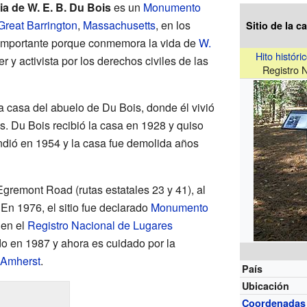
cia de W. E. B. Du Bois
es un
Monumento
Great Barrington
,
Massachusetts
, en los
Sitio de la c
s importante porque conmemora la vida de
W.
Hito históri
er y activista por los derechos civiles de las
Registro 
la casa del abuelo de Du Bois, donde él vivió
s. Du Bois recibió la casa en 1928 y quiso
endió en 1954 y la casa fue demolida años
Egremont Road (rutas estatales 23 y 41), al
 En 1976, el sitio fue declarado
Monumento
 en el
Registro Nacional de Lugares
do en 1987 y ahora es cuidado por la
 Amherst
.
País
Ubicación
Coordenadas