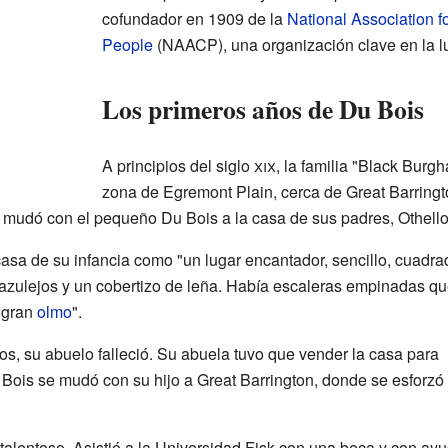
cofundador en 1909 de la
National Association 
People
(NAACP), una organización clave en la lu
Los primeros años de Du Bois
A principios del siglo
xix
, la familia "Black Burg
zona de Egremont Plain, cerca de Great Barring
 mudó con el pequeño Du Bois a la casa de sus padres, Othello
asa de su infancia como "un lugar encantador, sencillo, cuadra
zulejos y un cobertizo de leña. Había escaleras empinadas que 
n gran
olmo
".
s, su abuelo falleció. Su abuela tuvo que vender la casa para
ois se mudó con su hijo a Great Barrington, donde se esforzó
talentoso. Asistió a la Universidad Fisk con una beca y con ay