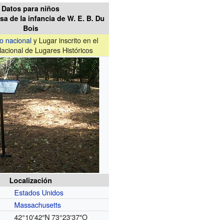
Datos para niños
asa de la infancia de W. E. B. Du
Bois
co nacional
y Lugar inscrito en el
Nacional de Lugares Históricos
Localización
Estados Unidos
Massachusetts
42°10′42″N
73°23′37″O