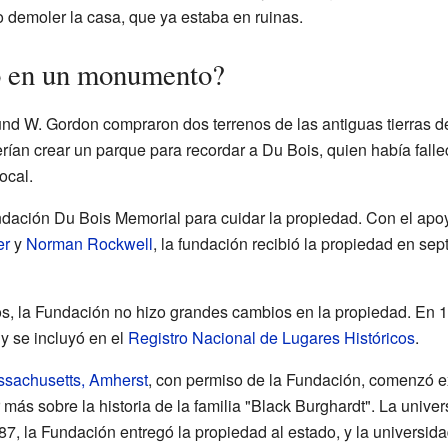
o demoler la casa, que ya estaba en ruinas.
ó en un monumento?
d W. Gordon compraron dos terrenos de las antiguas tierras de 
rían crear un parque para recordar a Du Bois, quien había fall
ocal.
ndación Du Bois Memorial para cuidar la propiedad. Con el a
er
y
Norman Rockwell
, la fundación recibió la propiedad en se
os, la Fundación no hizo grandes cambios en la propiedad. En 1
y se incluyó en el
Registro Nacional de Lugares Históricos
.
ssachusetts, Amherst
, con permiso de la Fundación, comenzó 
más sobre la historia de la familia "Black Burghardt". La unive
, la Fundación entregó la propiedad al estado, y la universid