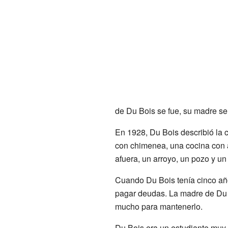
de Du Bois se fue, su madre se
En 1928, Du Bois describió la c
con chimenea, una cocina con a
afuera, un arroyo, un pozo y u
Cuando Du Bois tenía cinco año
pagar deudas. La madre de Du B
mucho para mantenerlo.
Du Bois era un estudiante muy 