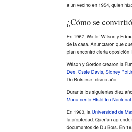
a un vecino en 1954, quien hiz
¿Cómo se convirti
En 1967, Walter Wilson y Edmun
de la casa. Anunciaron que que
plan encontró cierta oposición l
Wilson y Gordon crearon la Fu
Dee
,
Ossie Davis
,
Sidney Poiti
Du Bois ese mismo año.
Durante los siguientes diez añ
Monumento Histórico Nacional
En 1983, la
Universidad de Ma
la propiedad. Querían aprender 
documentos de Du Bois. En 1987