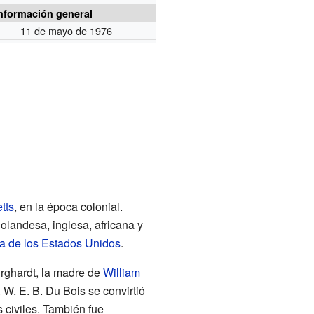
nformación general
11 de mayo de 1976
tts
, en la época colonial.
landesa, inglesa, africana y
a de los Estados Unidos
.
rghardt, la madre de
William
 W. E. B. Du Bois se convirtió
s civiles. También fue