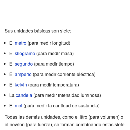
Sus unidades básicas son siete:
El
metro
(para medir longitud)
El
kilogramo
(para medir masa)
El
segundo
(para medir tiempo)
El
amperio
(para medir corriente eléctrica)
El
kelvin
(para medir temperatura)
La
candela
(para medir intensidad luminosa)
El
mol
(para medir la cantidad de sustancia)
Todas las demás unidades, como el litro (para volumen) o
el newton (para fuerza), se forman combinando estas siete