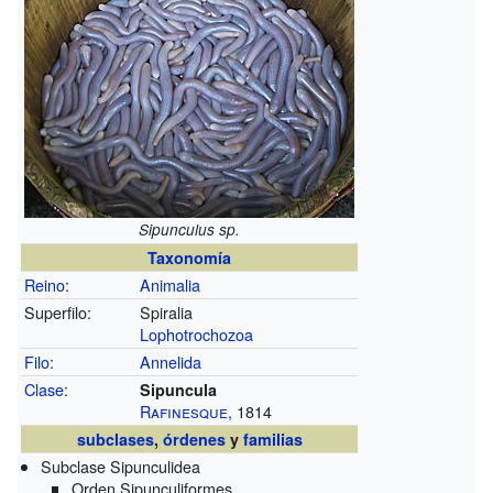
Sipunculus sp.
Taxonomía
Reino
:
Animalia
Superfilo:
Spiralia
Lophotrochozoa
Filo
:
Annelida
Clase
:
Sipuncula
Rafinesque
, 1814
subclases
,
órdenes
y
familias
Subclase Sipunculidea
Orden Sipunculiformes