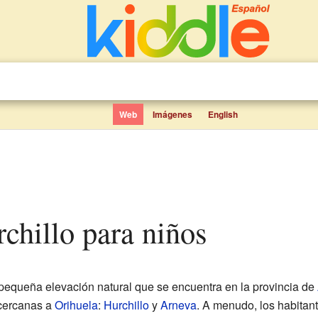
Web
Imágenes
English
rchillo para niños
pequeña elevación natural que se encuentra en la provincia de
 cercanas a
Orihuela
:
Hurchillo
y
Arneva
. A menudo, los habitant