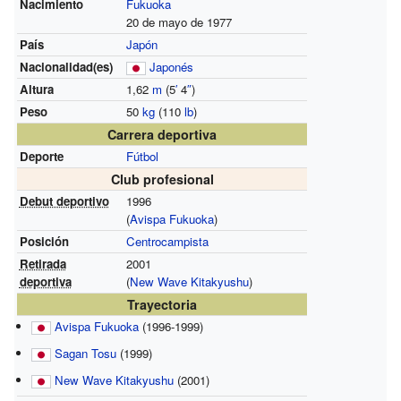
Nacimiento
Fukuoka
20 de mayo de 1977
País
Japón
Nacionalidad(es)
Japonés
Altura
1,62
m
(5
′
4
″
)
Peso
50
kg
(110
lb
)
Carrera deportiva
Deporte
Fútbol
Club profesional
Debut deportivo
1996
(
Avispa Fukuoka
)
Posición
Centrocampista
Retirada
2001
deportiva
(
New Wave Kitakyushu
)
Trayectoria
Avispa Fukuoka
(1996-1999)
Sagan Tosu
(1999)
New Wave Kitakyushu
(2001)