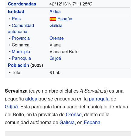
42°12′16″N
7°11′25″O
Coordenadas
Aldea
Entidad
•
País
España
•
Comunidad
Galicia
autónoma
•
Provincia
Orense
• Comarca
Viana
•
Municipio
Viana del Bollo
•
Parroquia
Grijoá
Población
(2023)
• Total
6 hab.
Servaínza
(cuyo nombre oficial es
A Servaínza
) es una
pequeña
aldea
que se encuentra en la
parroquia
de
Grijoá
. Esta parroquia forma parte del municipio de Viana
del Bollo, en la provincia de
Orense
, dentro de la
comunidad autónoma de
Galicia
, en
España
.