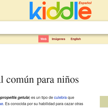
Web
Imágenes
English
eal común para niños
propeltis getula
) es un tipo de
culebra
que
ae
. Es conocida por su habilidad para cazar otras