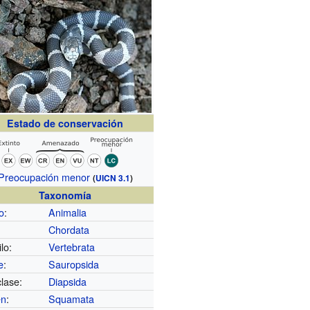
Estado de conservación
Preocupación menor
(
UICN 3.1
)
Taxonomía
o
:
Animalia
Chordata
lo:
Vertebrata
e
:
Sauropsida
lase:
Diapsida
en
:
Squamata