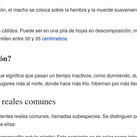
ión, el macho se coloca sobre la hembra y la muerde suavement
s cálidos. Puede ser en una pila de hojas en descomposición, 
, miden entre 30 y 35
centímetros
.
ión?
que significa que pasan un tiempo inactivos, como durmiendo, du
lugares más al norte, donde hace más frío, hibernan por más ti
s reales comunes
rpientes reales comunes, llamadas subespecies. Se distinguen po
e ellas:
mpropeltis getula nigrita
): Esta serpiente es de color negro in