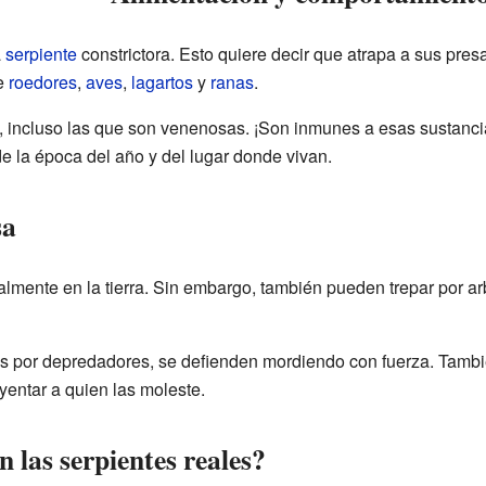
a
serpiente
constrictora. Esto quiere decir que atrapa a sus pres
de
roedores
,
aves
,
lagartos
y
ranas
.
, incluso las que son venenosas. ¡Son inmunes a esas sustanci
 la época del año y del lugar donde vivan.
sa
lmente en la tierra. Sin embargo, también pueden trepar por ar
por depredadores, se defienden mordiendo con fuerza. También
yentar a quien las moleste.
las serpientes reales?