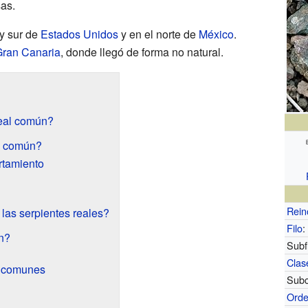
sas.
 y sur de
Estados Unidos
y en el norte de
México
.
ran Canaria
, donde llegó de forma no natural.
real común?
l común?
rtamiento
Rein
as serpientes reales?
Filo
:
n?
Subfi
Clas
s comunes
Subc
Ord