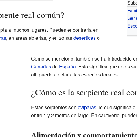
Subo
Fami
piente real común?
Gén
Espe
apta a muchos lugares. Puedes encontrarla en
ras
, en áreas abiertas, y en zonas
desérticas
o
Como se mencionó, también se ha introducido 
Canarias
de
España
. Esto significa que no es su
allí puede afectar a las especies locales.
¿Cómo es la serpiente real c
Estas serpientes son
ovíparas
, lo que significa
entre 1 y 2 metros de largo. En cautiverio, puede
Alimentación y comportamient