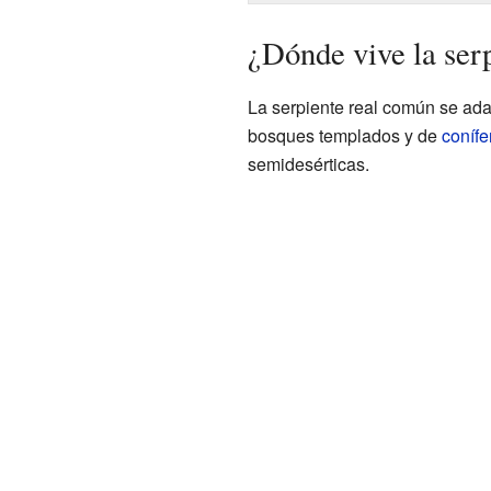
¿Dónde vive la ser
La serpiente real común se ad
bosques templados y de
conífe
semidesérticas.