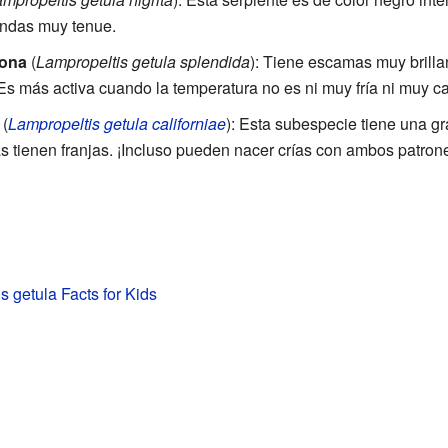
andas muy tenue.
zona
(
Lampropeltis getula splendida
): Tiene escamas muy brilla
 más activa cuando la temperatura no es ni muy fría ni muy ca
(
Lampropeltis getula californiae
): Esta subespecie tiene una gr
s tienen franjas. ¡Incluso pueden nacer crías con ambos patro
s getula Facts for Kids