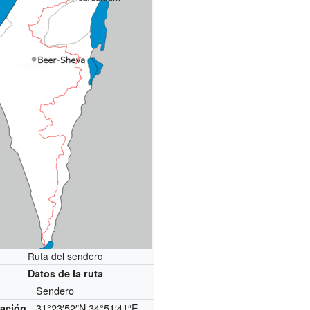
Ruta del sendero
Datos de la ruta
Sendero
o
31°23′52″N
34°51′41″E
ación