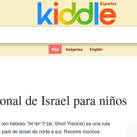
Web
Imágenes
English
ional de Israel para niños
l
(en hebreo: שביל ישראל, Shvil Yisra'el) es una ruta
l país de
Israel
de norte a sur. Recorre muchos