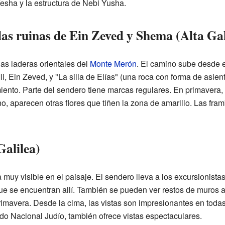
Yesha y la estructura de Nebi Yusha.
as ruinas de Ein Zeved y Shema (Alta Gal
las laderas orientales del
Monte Merón
. El camino sube desde 
i, Ein Zeved, y "La silla de Elías" (una roca con forma de asien
ento. Parte del sendero tiene marcas regulares. En primavera,
, aparecen otras flores que tiñen la zona de amarillo. Las fra
alilea)
uy visible en el paisaje. El sendero lleva a los excursionistas
ue se encuentran allí. También se pueden ver restos de muros a
rimavera. Desde la cima, las vistas son impresionantes en todas
do Nacional Judío, también ofrece vistas espectaculares.