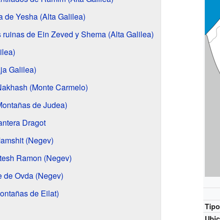
za de Yesha (Alta Galilea)
s ruinas de Ein Zeved y Shema (Alta Galilea)
ilea)
ja Galilea)
 Nakhash (Monte Carmelo)
Montañas de Judea)
antera Dragot
Mamshit (Negev)
tesh Ramon (Negev)
le de Ovda (Negev)
ontañas de Eilat)
Tip
Ubic