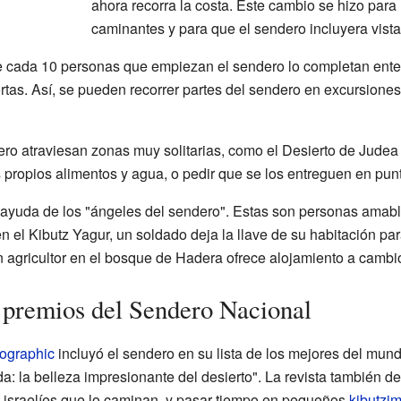
ahora recorra la costa. Este cambio se hizo para
caminantes y para que el sendero incluyera vista
 cada 10 personas que empiezan el sendero lo completan entero
tas. Así, se pueden recorrer partes del sendero en excursiones 
ero atraviesan zonas muy solitarias, como el Desierto de Judea
 propios alimentos y agua, o pedir que se los entreguen en pun
 ayuda de los "ángeles del sendero". Estas son personas amabl
n el Kibutz Yagur, un soldado deja la llave de su habitación pa
agricultor en el bosque de Hadera ofrece alojamiento a cambio
 premios del Sendero Nacional
ographic
incluyó el sendero en su lista de los mejores del mun
: la belleza impresionante del desierto". La revista también de
 israelíes que lo caminan, y pasar tiempo en pequeños
kibutzi