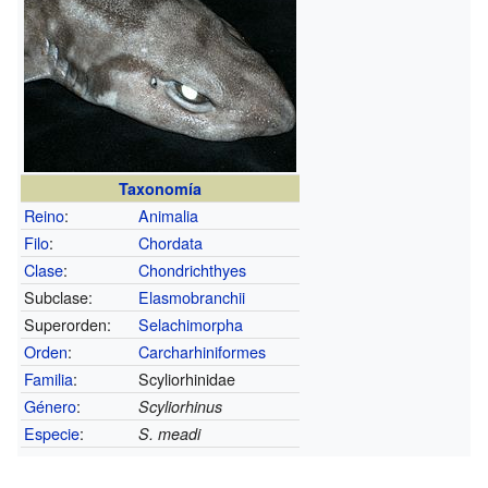
Taxonomía
Reino
:
Animalia
Filo
:
Chordata
Clase
:
Chondrichthyes
Subclase:
Elasmobranchii
Superorden:
Selachimorpha
Orden
:
Carcharhiniformes
Familia
:
Scyliorhinidae
Género
:
Scyliorhinus
Especie
:
S. meadi