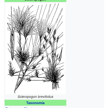
Scleropogon brevifolius
Taxonomía