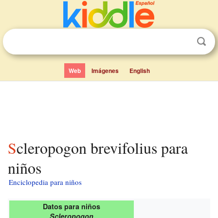
Web
Imágenes
English
Scleropogon brevifolius para
niños
Enciclopedia para niños
Datos para niños
Scleropogon