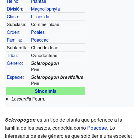
Reino
:
Plantae
División
:
Magnoliophyta
Clase
:
Liliopsida
Subclase:
Commelinidae
Orden
:
Poales
Familia
:
Poaceae
Subfamilia:
Chloridoideae
Tribu
:
Cynodonteae
Género
:
Scleropogon
Phil.
Especie
:
Scleropogon brevifolius
Phil.
Sinonimia
Fourn.
Lesourdia
Scleropogon
es un tipo de planta que pertenece a la
familia de los pastos, conocida como
Poaceae
. Lo
interesante de este género es que solo tiene una especie: