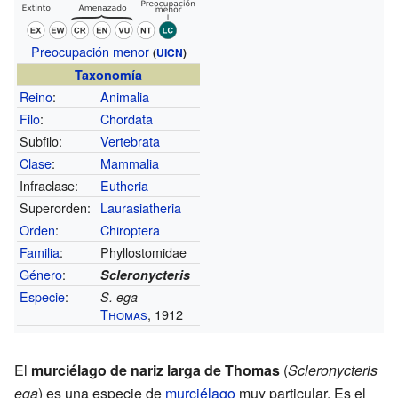
Preocupación menor
(
UICN
)
Taxonomía
Reino
:
Animalia
Filo
:
Chordata
Subfilo:
Vertebrata
Clase
:
Mammalia
Infraclase:
Eutheria
Superorden:
Laurasiatheria
Orden
:
Chiroptera
Familia
:
Phyllostomidae
Género
:
Scleronycteris
Especie
:
S. ega
Thomas
, 1912
El
murciélago de nariz larga de Thomas
(
Scleronycteris
ega
) es una especie de
murciélago
muy particular. Es el