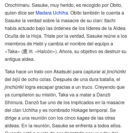
Orochimaru. Sasuke, muy herido, es recogido por Obito,
quien dice ser
Madara Uchiha
. Obito también le cuenta a
Sasuke la verdad sobre la masacre de su clan: Itachi
había actuado bajo las órdenes de los líderes de la Aldea
Oculta de la Hoja. Triste por la verdad, Sasuke reúne a los
miembros de Hebi y cambia el nombre del equipo a
«Taka»
(
鷹
lit. «Halcón»)
. Ahora, su objetivo es destruir su
antigua aldea.
Taka hace un trato con Akatsuki para capturar al
jinchūriki
del
bijū
de ocho colas. Después de una dura batalla, el
jinchūriki
logra escapar gracias a un truco. Creyendo que
ya cumplieron su misión, Taka va a matar a Danzō
Shimura. Danzō fue uno de los implicados en la masacre
del clan Uchiha y es nombrado Hokage temporal. Se
dirige a una reunión con los cinco
kages
de las otras
aldeas. En la reunión, Sasuke se enfrenta a todos ellos.