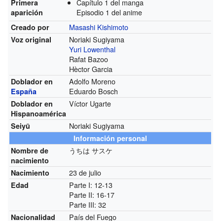
Capítulo 1 del manga
Primera
Episodio 1 del anime
aparición
Masashi Kishimoto
Creado por
Noriaki Sugiyama
Voz original
Yuri Lowenthal
Rafat Bazoo
Hèctor Garcia
Adolfo Moreno
Doblador en
Eduardo Bosch
España
Víctor Ugarte
Doblador en
Hispanoamérica
Noriaki Sugiyama
Seiyū
Información personal
うちは サスケ
Nombre de
nacimiento
23 de julio
Nacimiento
Parte I: 12-13
Edad
Parte II: 16-17
Parte III: 32
País del Fuego
Nacionalidad