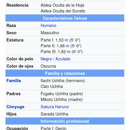
Aldea Oculta de la Hoja
Residencia
Aldea Oculta del Sonido
Características físicas
Humano
Raza
Masculino
Sexo
Parte I: 1,53
m
(5
′
0
″
)
Estatura
Parte II: 1,68
m
(5
′
6
″
)
Parte III: 1,82
m
(6
′
0
″
)
Negro / Azulado
Color de pelo
Oscuros
Color de ojos
Familia y relaciones
Itachi Uchiha (hermano)
Familia
Clan Uchiha
Fugaku Uchiha (padre)
Padres
Mikoto Uchiha (madre)
Sakura Haruno
Cónyuge
Sarada Uchiha
Hijos
Información profesional
Parte I: Genin
Ocupación