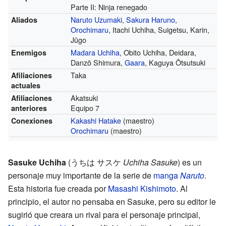
Parte II: Ninja renegado
Naruto Uzumaki
,
Sakura Haruno
,
Aliados
Orochimaru
, Itachi Uchiha, Suigetsu, Karin,
Jūgo
Madara Uchiha
, Obito Uchiha, Deidara,
Enemigos
Danzō Shimura,
Gaara
, Kaguya Ōtsutsuki
Taka
Afiliaciones
actuales
Akatsuki
Afiliaciones
Equipo 7
anteriores
Kakashi Hatake
(maestro)
Conexiones
Orochimaru
(maestro)
Sasuke Uchiha
(
うちは サスケ
Uchiha Sasuke
)
es un
personaje muy importante de la serie de
manga
Naruto
.
Esta historia fue creada por
Masashi Kishimoto
. Al
principio, el autor no pensaba en Sasuke, pero su editor le
sugirió que creara un rival para el personaje principal,