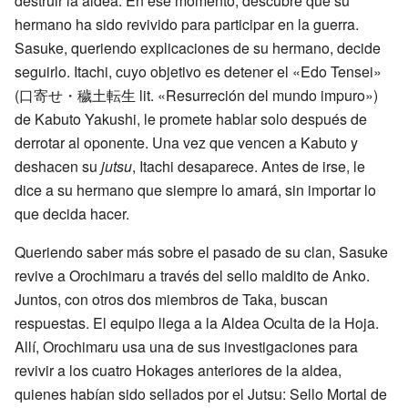
destruir la aldea. En ese momento, descubre que su
hermano ha sido revivido para participar en la guerra.
Sasuke, queriendo explicaciones de su hermano, decide
seguirlo. Itachi, cuyo objetivo es detener el «Edo Tensei»
(
口寄せ・穢土転生
lit. «Resurreción del mundo impuro»)
de Kabuto Yakushi, le promete hablar solo después de
derrotar al oponente. Una vez que vencen a Kabuto y
deshacen su
jutsu
, Itachi desaparece. Antes de irse, le
dice a su hermano que siempre lo amará, sin importar lo
que decida hacer.
Queriendo saber más sobre el pasado de su clan, Sasuke
revive a Orochimaru a través del sello maldito de Anko.
Juntos, con otros dos miembros de Taka, buscan
respuestas. El equipo llega a la Aldea Oculta de la Hoja.
Allí, Orochimaru usa una de sus investigaciones para
revivir a los cuatro Hokages anteriores de la aldea,
quienes habían sido sellados por el Jutsu: Sello Mortal de