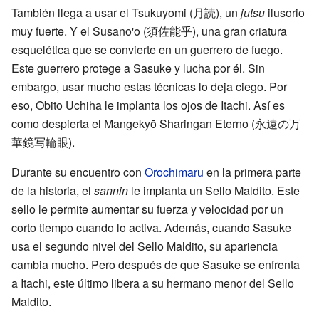
También llega a usar el Tsukuyomi
(
月読
)
, un
jutsu
ilusorio
muy fuerte. Y el Susano'o
(
須佐能乎
)
, una gran criatura
esquelética que se convierte en un guerrero de fuego.
Este guerrero protege a Sasuke y lucha por él. Sin
embargo, usar mucho estas técnicas lo deja ciego. Por
eso, Obito Uchiha le implanta los ojos de Itachi. Así es
como despierta el Mangekyō Sharingan Eterno
(
永遠の万
華鏡写輪眼
)
.
Durante su encuentro con
Orochimaru
en la primera parte
de la historia, el
sannin
le implanta un Sello Maldito. Este
sello le permite aumentar su fuerza y velocidad por un
corto tiempo cuando lo activa. Además, cuando Sasuke
usa el segundo nivel del Sello Maldito, su apariencia
cambia mucho. Pero después de que Sasuke se enfrenta
a Itachi, este último libera a su hermano menor del Sello
Maldito.