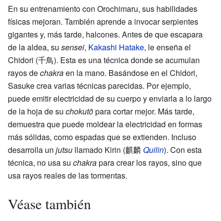
En su entrenamiento con Orochimaru, sus habilidades
físicas mejoran. También aprende a invocar serpientes
gigantes y, más tarde, halcones. Antes de que escapara
de la aldea, su
sensei
,
Kakashi Hatake
, le enseña el
Chidori
(
千鳥
)
. Esta es una técnica donde se acumulan
rayos de
chakra
en la mano. Basándose en el Chidori,
Sasuke crea varias técnicas parecidas. Por ejemplo,
puede emitir electricidad de su cuerpo y enviarla a lo largo
de la hoja de su
chokutō
para cortar mejor. Más tarde,
demuestra que puede moldear la electricidad en formas
más sólidas, como espadas que se extienden. Incluso
desarrolla un
jutsu
llamado Kirin
(
麒麟
Quilin
)
. Con esta
técnica, no usa su
chakra
para crear los rayos, sino que
usa rayos reales de las tormentas.
Véase también