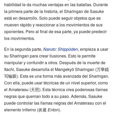
habilidad le da muchas ventajas en las batallas. Durante
la primera parte de la historia, el Sharingan de Sasuke
está en desarrollo. Solo puede seguir objetos que se
mueven rápido y reaccionar a los movimientos de sus
oponentes. Pero al final de esa parte, ya puede predecir
los movimientos.
En la segunda parte,
Naruto: Shippūden
, empieza a usar
su Sharingan para crear ilusiones. Esto le permite
manipular y confundir a otros. Después de la muerte de
Itachi, Sasuke desarrolla el Mangekyō Sharingan
(
万華鏡
写輪眼
)
. Esta es una forma más avanzada del Sharingan.
Con ella, puede usar técnicas de un nivel superior, como
el Amaterasu
(
天照
)
. Esta técnica crea poderosas llamas
negras que queman todo a su paso. Además, Sasuke
puede controlar las llamas negras del Amaterasu con el
elemento infierno
(
炎遁
Enton
)
.