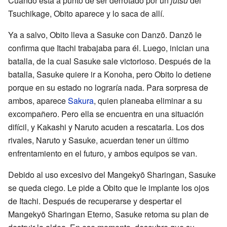
Cuando está a punto de ser derrotado por un
jutsu
del
Tsuchikage, Obito aparece y lo saca de allí.
Ya a salvo, Obito lleva a Sasuke con Danzō. Danzō le
confirma que Itachi trabajaba para él. Luego, inician una
batalla, de la cual Sasuke sale victorioso. Después de la
batalla, Sasuke quiere ir a Konoha, pero Obito lo detiene
porque en su estado no lograría nada. Para sorpresa de
ambos, aparece
Sakura
, quien planeaba eliminar a su
excompañero. Pero ella se encuentra en una situación
difícil, y Kakashi y Naruto acuden a rescatarla. Los dos
rivales, Naruto y Sasuke, acuerdan tener un último
enfrentamiento en el futuro, y ambos equipos se van.
Debido al uso excesivo del Mangekyō Sharingan, Sasuke
se queda ciego. Le pide a Obito que le implante los ojos
de Itachi. Después de recuperarse y despertar el
Mangekyō Sharingan Eterno, Sasuke retoma su plan de