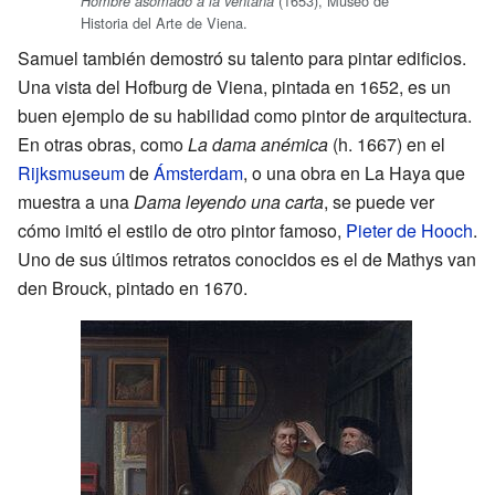
(1653), Museo de
Hombre asomado a la ventana
Historia del Arte de Viena.
Samuel también demostró su talento para pintar edificios.
Una vista del Hofburg de Viena, pintada en 1652, es un
buen ejemplo de su habilidad como pintor de arquitectura.
En otras obras, como
La dama anémica
(h. 1667) en el
Rijksmuseum
de
Ámsterdam
, o una obra en La Haya que
muestra a una
Dama leyendo una carta
, se puede ver
cómo imitó el estilo de otro pintor famoso,
Pieter de Hooch
.
Uno de sus últimos retratos conocidos es el de Mathys van
den Brouck, pintado en 1670.