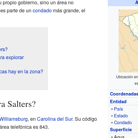
u propio gobierno, sino un área no
Á
 es parte de un
condado
más grande, el
ers?
ra explorar
cas hay en la zona?
Ubicación en
e
Coordenada
a Salters?
Entidad
•
País
•
Estado
Williamsburg
, en
Carolina del Sur
. Su código
•
Condado
área telefónica es 843.
Superficie
• Agua