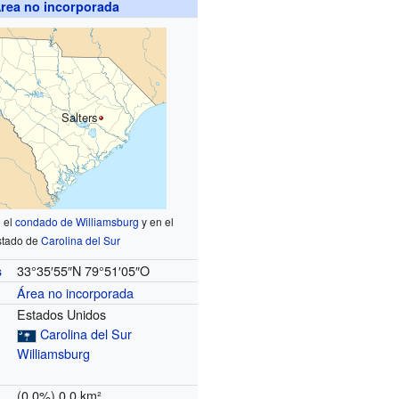
rea no incorporada
Salters
 el
condado de Williamsburg
y en el
stado de
Carolina del Sur
33°35′55″N
79°51′05″O
s
Área no incorporada
Estados Unidos
Carolina del Sur
Williamsburg
(0.0%) 0.0 km²