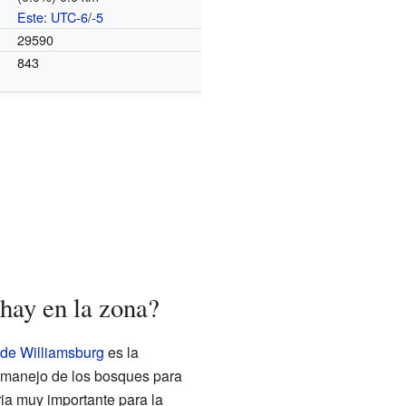
Este
:
UTC-6
/
-5
o
29590
843
hay en la zona?
de Williamsburg
es la
o y manejo de los bosques para
ia muy importante para la