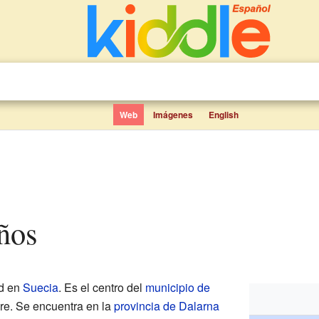
Web
Imágenes
English
iños
d en
Suecia
. Es el centro del
municipio de
re. Se encuentra en la
provincia de Dalarna