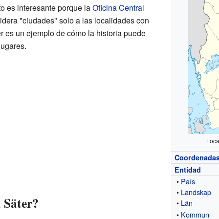
o es interesante porque la
Oficina Central
dera "ciudades" solo a las localidades con
r es un ejemplo de cómo la historia puede
lugares.
Loca
Coordenada
Entidad
•
País
•
Landskap
 Säter?
•
Län
•
Kommun