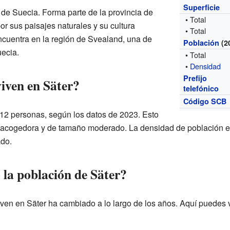
Superficie
 de Suecia. Forma parte de la provincia de
• Total
r sus paisajes naturales y su cultura
• Total
encuentra en la región de Svealand, una de
Población
(2
uecia.
• Total
•
Densidad
Prefijo
iven en Säter?
telefónico
Código SCB
12 personas, según los datos de 2023. Esto
d acogedora y de tamaño moderado. La densidad de población 
ado.
la población de Säter?
ven en Säter ha cambiado a lo largo de los años. Aquí puedes