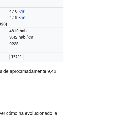
4,18
km²
4,18
km²
023)
4812 hab.
9,42 hab./km²
0225
T6792
es de aproximadamente 9,42
 ver cómo ha evolucionado la