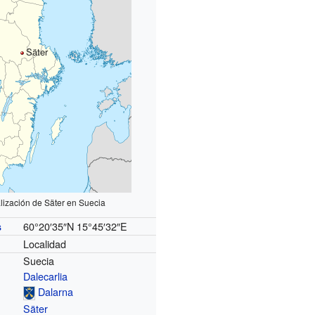
Säter
lización de Säter en Suecia
60°20′35″N
15°45′32″E
s
Localidad
Suecia
Dalecarlia
Dalarna
Säter