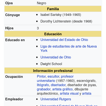
Negro
Ojos
Familia
Isabel Sarisky
(1949-1965)
Cónyuge
Dorothy Lichtenstein
(desde 1968)
3
Hijos
Educación
Universidad del Estado de Ohio
Educado en
Liga de estudiantes de arte de Nueva
York
Universidad de Ohio
Dwight School
Información profesional
Pintor
,
escultor
,
profesor
Ocupación
universitario
(1957-1960)
, escenógrafo,
litógrafo
,
diseñador
, diseñador de joyas,
grabador
,
artista gráfico
, dibujante
arquitectónico,
artista visual
y
artista
Universidad Rutgers
Empleador
Universidad Estatal de Nueva York en