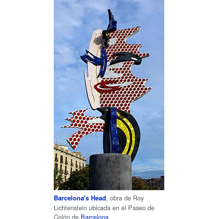
, obra de Roy
Barcelona's Head
Lichtenstein ubicada en el Paseo de
Colón de
Barcelona
.