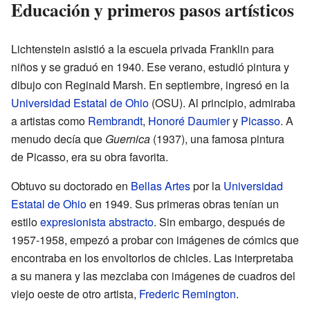
Educación y primeros pasos artísticos
Lichtenstein asistió a la escuela privada Franklin para
niños y se graduó en 1940. Ese verano, estudió pintura y
dibujo con Reginald Marsh. En septiembre, ingresó en la
Universidad Estatal de Ohio
(OSU). Al principio, admiraba
a artistas como
Rembrandt
,
Honoré Daumier
y
Picasso
. A
menudo decía que
Guernica
(1937), una famosa pintura
de Picasso, era su obra favorita.
Obtuvo su doctorado en
Bellas Artes
por la
Universidad
Estatal de Ohio
en 1949. Sus primeras obras tenían un
estilo
expresionista abstracto
. Sin embargo, después de
1957-1958, empezó a probar con imágenes de cómics que
encontraba en los envoltorios de chicles. Las interpretaba
a su manera y las mezclaba con imágenes de cuadros del
viejo oeste de otro artista,
Frederic Remington
.