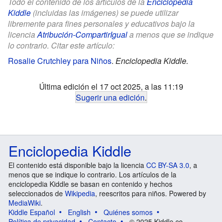
Todo el contenido de los artículos de la
Enciclopedia
Kiddle
(incluidas las imágenes) se puede utilizar
libremente para fines personales y educativos bajo la
licencia
Atribución-CompartirIgual
a menos que se indique
lo contrario. Citar este artículo:
Rosalie Crutchley para Niños
.
Enciclopedia Kiddle.
Última edición el 17 oct 2025, a las 11:19
Sugerir una edición
.
Enciclopedia Kiddle
El contenido está disponible bajo la licencia
CC BY-SA 3.0
, a
menos que se indique lo contrario. Los artículos de la
enciclopedia Kiddle se basan en contenido y hechos
seleccionados de
Wikipedia
, reescritos para niños. Powered by
MediaWiki
.
Kiddle Español
English
Quiénes somos
Política de privacidad
Contacto
© 2025 Kiddle.co