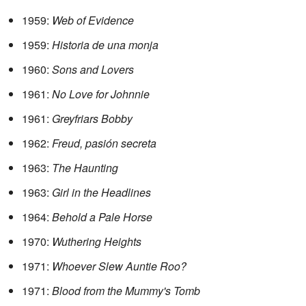
1959:
Web of Evidence
1959:
Historia de una monja
1960:
Sons and Lovers
1961:
No Love for Johnnie
1961:
Greyfriars Bobby
1962:
Freud, pasión secreta
1963:
The Haunting
1963:
Girl in the Headlines
1964:
Behold a Pale Horse
1970:
Wuthering Heights
1971:
Whoever Slew Auntie Roo?
1971:
Blood from the Mummy's Tomb