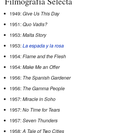
Filmografía Selecta
1949:
Give Us This Day
1951:
Quo Vadis?
1953:
Malta Story
1953:
La espada y la rosa
1954:
Flame and the Flesh
1954:
Make Me an Offer
1956:
The Spanish Gardener
1956:
The Gamma People
1957:
Miracle in Soho
1957:
No Time for Tears
1957:
Seven Thunders
1958:
A Tale of Two Cities