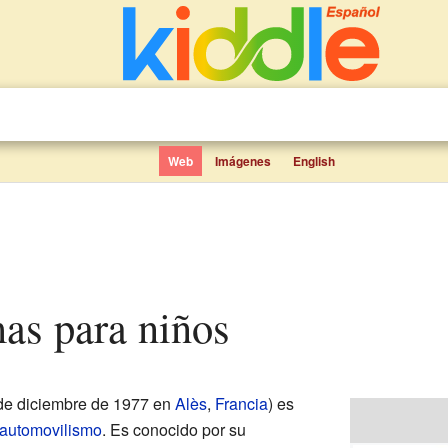
Web
Imágenes
English
as para niños
 de diciembre de 1977 en
Alès
,
Francia
) es
automovilismo
. Es conocido por su