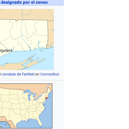
 designado por el censo
dgefield
el
condado de Fairfield
en
Connecticut