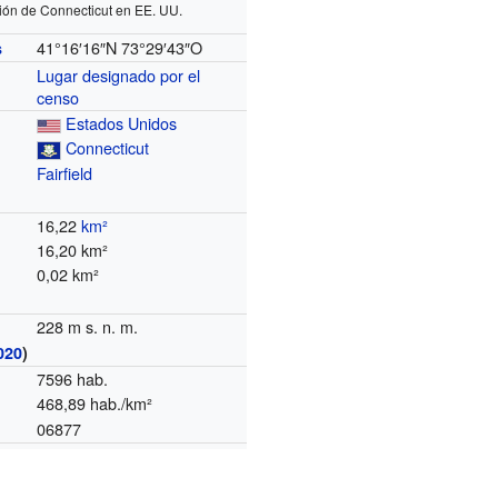
ión de Connecticut en EE. UU.
41°16′16″N
73°29′43″O
s
Lugar designado por el
censo
Estados Unidos
Connecticut
Fairfield
16,22
km²
16,20 km²
0,02 km²
228 m s. n. m.
020
)
7596 hab.
468,89 hab./km²
06877