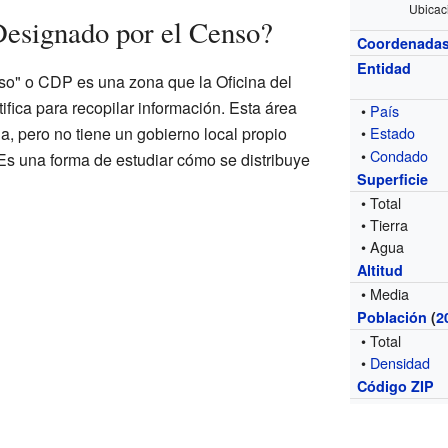
Ubicac
Designado por el Censo?
Coordenada
Entidad
so" o CDP es una zona que la Oficina del
fica para recopilar información. Esta área
•
País
, pero no tiene un gobierno local propio
•
Estado
•
Condado
s una forma de estudiar cómo se distribuye
Superficie
• Total
• Tierra
• Agua
Altitud
• Media
Población
(
2
• Total
•
Densidad
Código ZIP