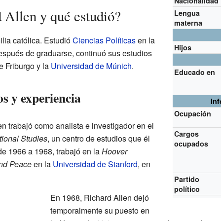
Nacionalidad
 Allen y qué estudió?
Lengua
materna
lia católica. Estudió
Ciencias Políticas
en la
Hijos
espués de graduarse, continuó sus estudios
e Friburgo y la
Universidad de Múnich
.
Educado en
s y experiencia
In
Ocupación
n trabajó como analista e investigador en el
Cargos
tional Studies
, un centro de estudios que él
ocupados
e 1966 a 1968, trabajó en la
Hoover
and Peace
en la
Universidad de Stanford
, en
Partido
político
En 1968, Richard Allen dejó
temporalmente su puesto en