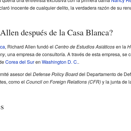
a quería una entrevista exclusiva con la primera dama
Nancy R
laró inocente de cualquier delito, la verdadera razón de su renu
Allen después de la Casa Blanca?
ca
, Richard Allen fundó el
Centro de Estudios Asiáticos
en la
H
any
, una empresa de consultoría. A través de esta empresa, se c
 de
Corea del Sur
en
Washington D. C.
.
omité asesor del
Defense Policy Board
del Departamento de Def
tes, como el
Council on Foreign Relations (CFR)
y la junta de 
es